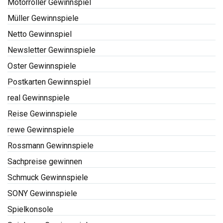
Motorroller Gewinnspiel
Müller Gewinnspiele
Netto Gewinnspiel
Newsletter Gewinnspiele
Oster Gewinnspiele
Postkarten Gewinnspiel
real Gewinnspiele
Reise Gewinnspiele
rewe Gewinnspiele
Rossmann Gewinnspiele
Sachpreise gewinnen
Schmuck Gewinnspiele
SONY Gewinnspiele
Spielkonsole