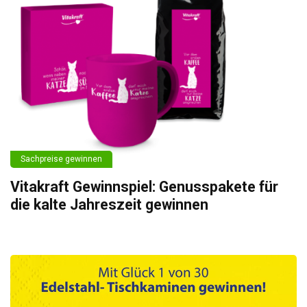
Sachpreise gewinnen
Vitakraft Gewinnspiel: Genusspakete für
die kalte Jahreszeit gewinnen