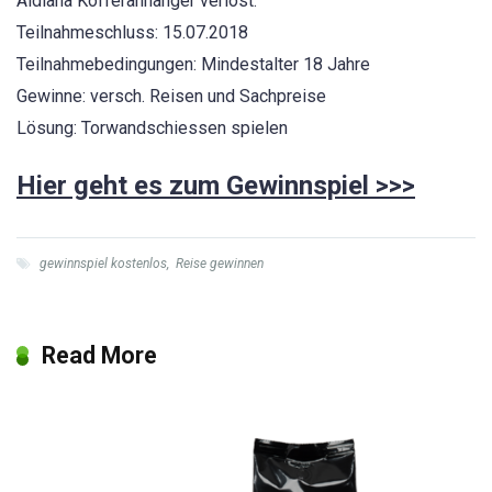
Aldiana Kofferanhänger verlost.
Teilnahmeschluss: 15.07.2018
Teilnahmebedingungen: Mindestalter 18 Jahre
Gewinne: versch. Reisen und Sachpreise
Lösung: Torwandschiessen spielen
Hier geht es zum Gewinnspiel >>>
gewinnspiel kostenlos
,
Reise gewinnen
Read More