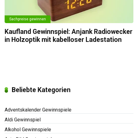
Sachpreise gewinnen
Kaufland Gewinnspiel: Anjank Radiowecker
in Holzoptik mit kabelloser Ladestation
Beliebte Kategorien
Adventskalender Gewinnspiele
Aldi Gewinnspiel
Alkohol Gewinnspiele