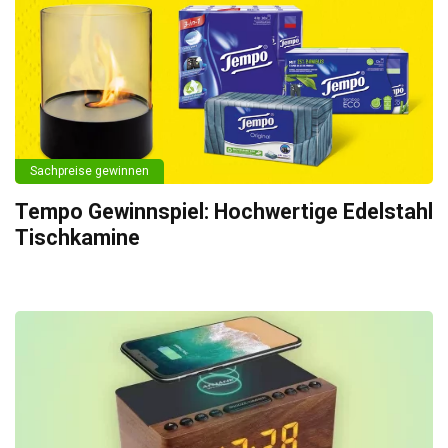
Sachpreise gewinnen
Tempo Gewinnspiel: Hochwertige Edelstahl
Tischkamine