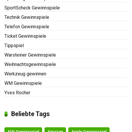
SportScheck Gewinnspiele
Technik Gewinnspiele
Telefon Gewinnspiele
Ticket Gewinnspiele
Tippspiel
Warsteiner Gewinnspiele
Weihnachtsgewinnspiele
Werkzeug gewinnen
WM Gewinnspiele
Yves Rocher
Beliebte Tags
Aldi Gewinnspiel
Amazon
Apple Gewinnspiel