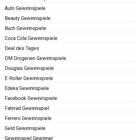
Auto Gewinnspiele
Beauty Gewinnspiele
Buch Gewinnspiele
Coca Cola Gewinnspiele
Deal des Tages
DM Drogerien Gewinnspiele
Douglas Gewinnspiele
E-Roller Gewinnspiele
Edeka Gewinnspiele
Facebook Gewinnspiele
Fahrrad Gewinnspiel
Ferrero Gewinnspiele
Geld Gewinnspiele
Gewinnspiel Gewinner