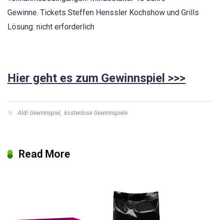
Gewinne. Tickets Steffen Henssler Kochshow und Grills
Lösung: nicht erforderlich
Hier geht es zum Gewinnspiel >>>
Aldi Gewinnspiel
,
kostenlose Gewinnspiele
Read More