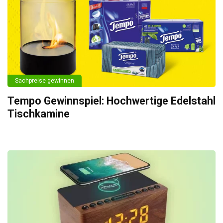
Sachpreise gewinnen
Tempo Gewinnspiel: Hochwertige Edelstahl
Tischkamine