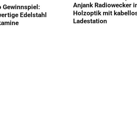
Anjank Radiowecker i
 Gewinnspiel:
Holzoptik mit kabello
ertige Edelstahl
Ladestation
kamine