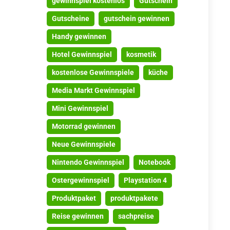
gewinnspiel kostenlos
Gutschein
Gutscheine
gutschein gewinnen
Handy gewinnen
Hotel Gewinnspiel
kosmetik
kostenlose Gewinnspiele
küche
Media Markt Gewinnspiel
Mini Gewinnspiel
Motorrad gewinnen
Neue Gewinnspiele
Nintendo Gewinnspiel
Notebook
Ostergewinnspiel
Playstation 4
Produktpaket
produktpakete
Reise gewinnen
sachpreise