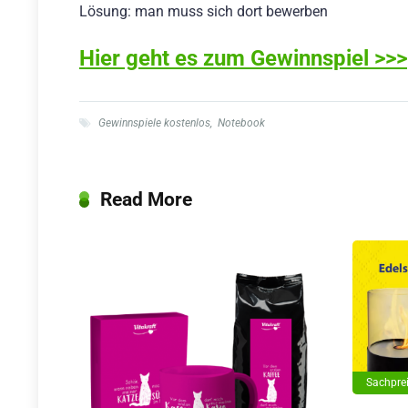
Lösung: man muss sich dort bewerben
Hier geht es zum Gewinnspiel >>>
Gewinnspiele kostenlos
,
Notebook
Read More
Sachpre