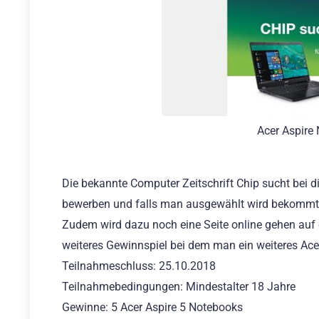
Acer Aspire
Die bekannte Computer Zeitschrift Chip sucht bei d
bewerben und falls man ausgewählt wird bekommt 
Zudem wird dazu noch eine Seite online gehen auf de
weiteres Gewinnspiel bei dem man ein weiteres Ac
Teilnahmeschluss: 25.10.2018
Teilnahmebedingungen: Mindestalter 18 Jahre
Gewinne: 5 Acer Aspire 5 Notebooks