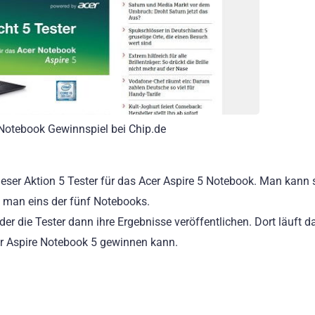
 Notebook Gewinnspiel bei Chip.de
ieser Aktion 5 Tester für das Acer Aspire 5 Notebook. Man kann 
man eins der fünf Notebooks.
r die Tester dann ihre Ergebnisse veröffentlichen. Dort läuft d
er Aspire Notebook 5 gewinnen kann.