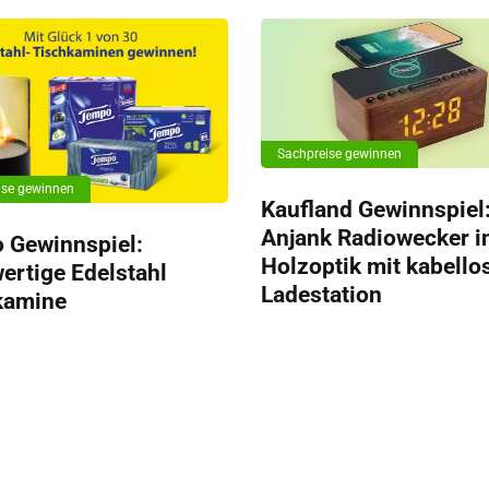
Sachpreise gewinnen
ise gewinnen
Kaufland Gewinnspiel
Anjank Radiowecker i
 Gewinnspiel:
Holzoptik mit kabello
ertige Edelstahl
Ladestation
kamine