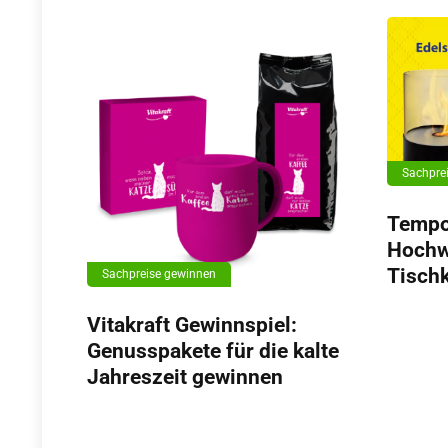
Sachpre
Tempo
Hochw
Tisch
Sachpreise gewinnen
Vitakraft Gewinnspiel:
Genusspakete für die kalte
Jahreszeit gewinnen