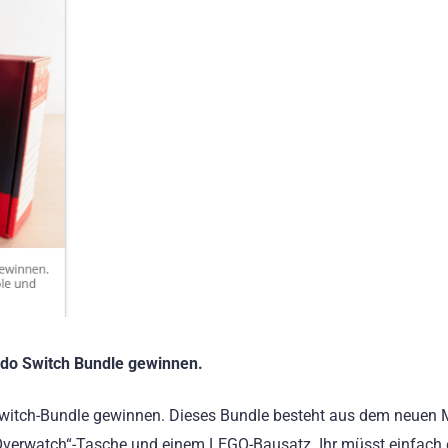
ndo Switch Bundle gewinnen.
 Switch-Bundle gewinnen. Dieses Bundle besteht aus dem neuen 
„Overwatch“-Tasche und einem LEGO-Bausatz. Ihr müsst einfach 