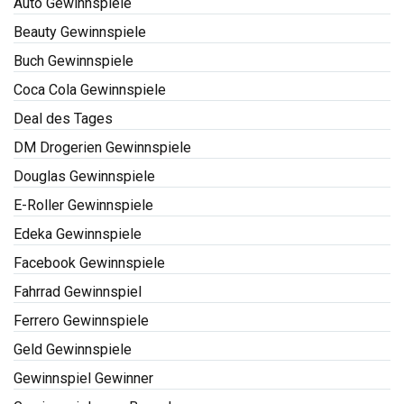
Auto Gewinnspiele
Beauty Gewinnspiele
Buch Gewinnspiele
Coca Cola Gewinnspiele
Deal des Tages
DM Drogerien Gewinnspiele
Douglas Gewinnspiele
E-Roller Gewinnspiele
Edeka Gewinnspiele
Facebook Gewinnspiele
Fahrrad Gewinnspiel
Ferrero Gewinnspiele
Geld Gewinnspiele
Gewinnspiel Gewinner