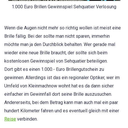
1.000 Euro Brillen Gewinnspiel Sehquatier Verlosung
Wenn die Augen nicht mehr so richtig wollen ist meist eine
Brille fällig. Bei der sollte man nicht sparen, immerhin
möchte man ja den Durchblick behalten. Wer gerade mal
wieder eine neue Brille braucht, der sollte sich beim
kostenlosen Gewinnspiel von Sehquatier beteiligen.
Dort gibt es einen 1.000.- Euro Brillengutschein zu
gewinnen. Allerdings ist das ein regionaler Optiker, wer im
Umfeld von Kleinmachnow wohnt hat es da dann sicher
einfacher im Gewinnfall dort seine Brille auszusuchen.
Andererseits, bei dem Betrag kann man auch mal ein paar
hundert Kilometer fahren und es eventuell gleich mit einer
Reise
verbinden.