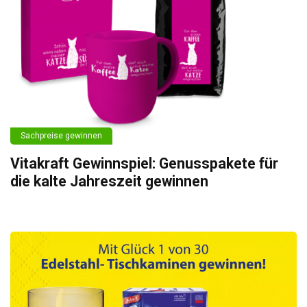
Sachpreise gewinnen
Vitakraft Gewinnspiel: Genusspakete für
die kalte Jahreszeit gewinnen