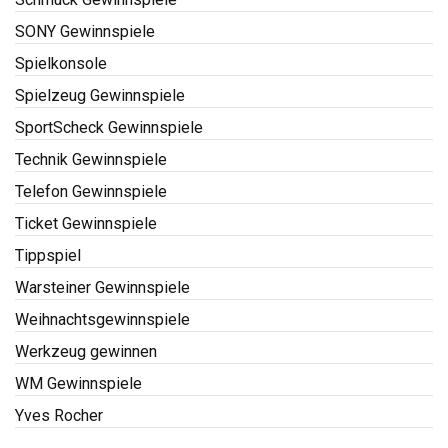
SONY Gewinnspiele
Spielkonsole
Spielzeug Gewinnspiele
SportScheck Gewinnspiele
Technik Gewinnspiele
Telefon Gewinnspiele
Ticket Gewinnspiele
Tippspiel
Warsteiner Gewinnspiele
Weihnachtsgewinnspiele
Werkzeug gewinnen
WM Gewinnspiele
Yves Rocher