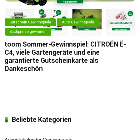
Gutschein Gewinnspiele
Auto Gewinnspiele
Sachpreise gewinnen
toom Sommer-Gewinnspiel: CITROËN Ë-
C4, viele Gartengeräte und eine
garantierte Gutscheinkarte als
Dankeschön
Beliebte Kategorien
Adventskalender Gewinnspiele