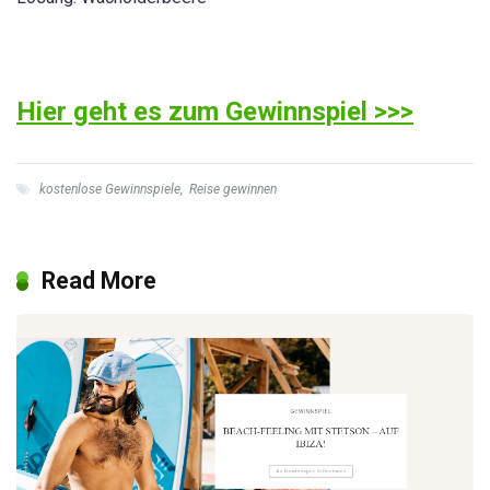
Hier geht es zum Gewinnspiel >>>
kostenlose Gewinnspiele
,
Reise gewinnen
Read More