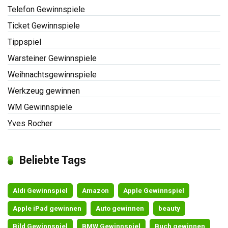
Telefon Gewinnspiele
Ticket Gewinnspiele
Tippspiel
Warsteiner Gewinnspiele
Weihnachtsgewinnspiele
Werkzeug gewinnen
WM Gewinnspiele
Yves Rocher
Beliebte Tags
Aldi Gewinnspiel
Amazon
Apple Gewinnspiel
Apple iPad gewinnen
Auto gewinnen
beauty
Bild Gewinnspiel
BMW Gewinnspiel
Buch gewinnen