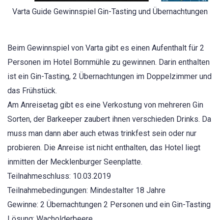
Varta Guide Gewinnspiel Gin-Tasting und Übernachtungen
Beim Gewinnspiel von Varta gibt es einen Aufenthalt für 2
Personen im Hotel Bornmühle zu gewinnen. Darin enthalten
ist ein Gin-Tasting, 2 Übernachtungen im Doppelzimmer und
das Frühstück.
Am Anreisetag gibt es eine Verkostung von mehreren Gin
Sorten, der Barkeeper zaubert ihnen verschieden Drinks. Da
muss man dann aber auch etwas trinkfest sein oder nur
probieren. Die Anreise ist nicht enthalten, das Hotel liegt
inmitten der Mecklenburger Seenplatte.
Teilnahmeschluss: 10.03.2019
Teilnahmebedingungen: Mindestalter 18 Jahre
Gewinne: 2 Übernachtungen 2 Personen und ein Gin-Tasting
Lösung: Wacholderbeere