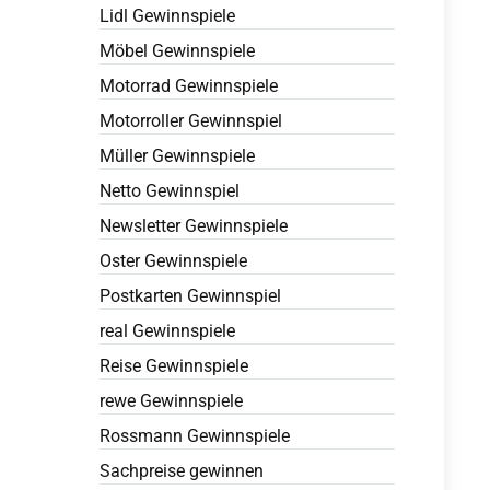
Lidl Gewinnspiele
Möbel Gewinnspiele
Motorrad Gewinnspiele
Motorroller Gewinnspiel
Müller Gewinnspiele
Netto Gewinnspiel
Newsletter Gewinnspiele
Oster Gewinnspiele
Postkarten Gewinnspiel
real Gewinnspiele
Reise Gewinnspiele
rewe Gewinnspiele
Rossmann Gewinnspiele
Sachpreise gewinnen