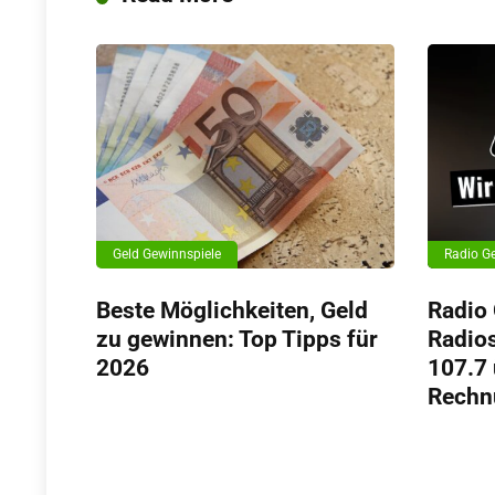
Radio G
Geld Gewinnspiele
Radio 
Beste Möglichkeiten, Geld
Radio
zu gewinnen: Top Tipps für
107.7
2026
Rechn