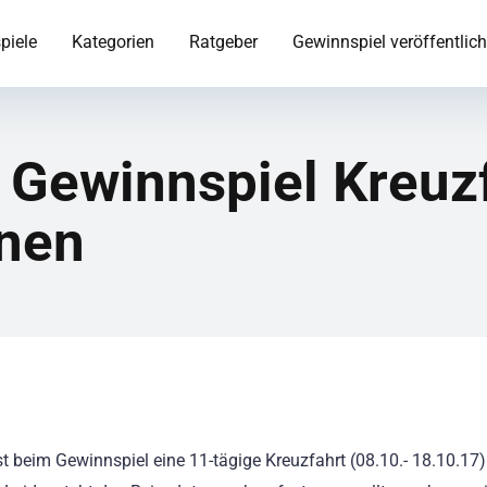
piele
Kategorien
Ratgeber
Gewinnspiel veröffentlic
t Gewinnspiel Kreuz
nnen
t beim Gewinnspiel eine 11-tägige Kreuzfahrt (08.10.- 18.10.17)