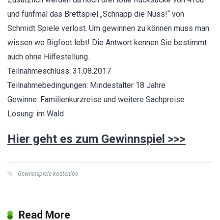
und fünfmal das Brettspiel „Schnapp die Nuss!“ von
Schmidt Spiele verlost. Um gewinnen zu können muss man
wissen wo Bigfoot lebt! Die Antwort kennen Sie bestimmt
auch ohne Hilfestellung.
Teilnahmeschluss: 31.08.2017
Teilnahmebedingungen: Mindestalter 18 Jahre
Gewinne: Familienkurzreise und weitere Sachpreise
Lösung: im Wald
Hier geht es zum Gewinnspiel >>>
Gewinnspiele kostenlos
Read More