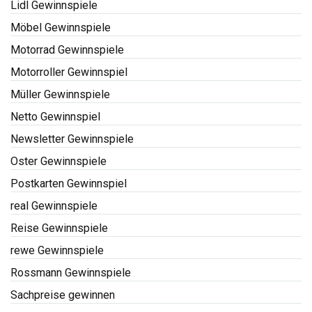
Lidl Gewinnspiele
Möbel Gewinnspiele
Motorrad Gewinnspiele
Motorroller Gewinnspiel
Müller Gewinnspiele
Netto Gewinnspiel
Newsletter Gewinnspiele
Oster Gewinnspiele
Postkarten Gewinnspiel
real Gewinnspiele
Reise Gewinnspiele
rewe Gewinnspiele
Rossmann Gewinnspiele
Sachpreise gewinnen