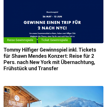
Reise Gewinnspiele
Ticket Gewinnspiele
Tommy Hilfiger Gewinnspiel inkl. Tickets
für Shawn Mendes Konzert: Reise für 2
Pers. nach New York mit Übernachtung,
Frühstück und Transfer