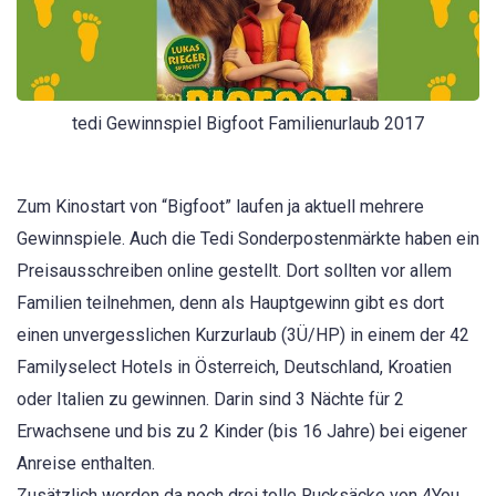
tedi Gewinnspiel Bigfoot Familienurlaub 2017
Zum Kinostart von “Bigfoot” laufen ja aktuell mehrere
Gewinnspiele. Auch die Tedi Sonderpostenmärkte haben ein
Preisausschreiben online gestellt. Dort sollten vor allem
Familien teilnehmen, denn als Hauptgewinn gibt es dort
einen unvergesslichen Kurzurlaub (3Ü/HP) in einem der 42
Familyselect Hotels in Österreich, Deutschland, Kroatien
oder Italien zu gewinnen. Darin sind 3 Nächte für 2
Erwachsene und bis zu 2 Kinder (bis 16 Jahre) bei eigener
Anreise enthalten.
Zusätzlich werden da noch drei tolle Rucksäcke von 4You