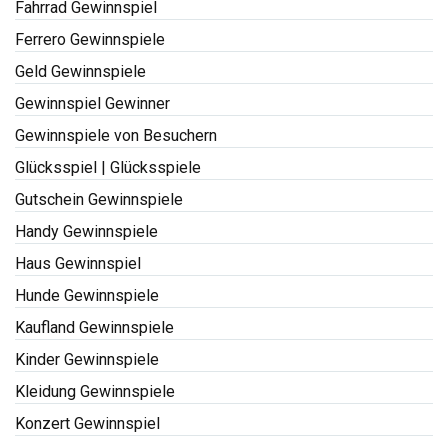
Fahrrad Gewinnspiel
Ferrero Gewinnspiele
Geld Gewinnspiele
Gewinnspiel Gewinner
Gewinnspiele von Besuchern
Glücksspiel | Glücksspiele
Gutschein Gewinnspiele
Handy Gewinnspiele
Haus Gewinnspiel
Hunde Gewinnspiele
Kaufland Gewinnspiele
Kinder Gewinnspiele
Kleidung Gewinnspiele
Konzert Gewinnspiel