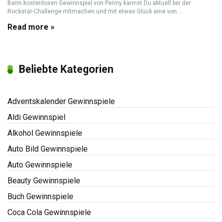
Beim kostenlosen Gewinnspiel von Penny kannst Du aktuell bei der
Rockstar-Challenge mitmachen und mit etwas Glück eine von ...
Read more »
Beliebte Kategorien
Adventskalender Gewinnspiele
Aldi Gewinnspiel
Alkohol Gewinnspiele
Auto Bild Gewinnspiele
Auto Gewinnspiele
Beauty Gewinnspiele
Buch Gewinnspiele
Coca Cola Gewinnspiele