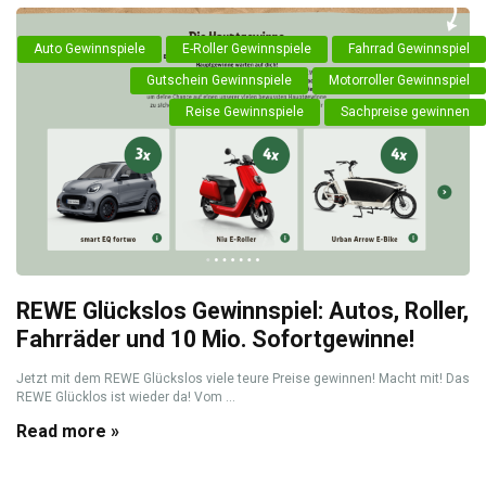
Auto Gewinnspiele
E-Roller Gewinnspiele
Fahrrad Gewinnspiel
Gutschein Gewinnspiele
Motorroller Gewinnspiel
Reise Gewinnspiele
Sachpreise gewinnen
REWE Glückslos Gewinnspiel: Autos, Roller,
Fahrräder und 10 Mio. Sofortgewinne!
Jetzt mit dem REWE Glückslos viele teure Preise gewinnen! Macht mit! Das
REWE Glücklos ist wieder da! Vom ...
Read more »