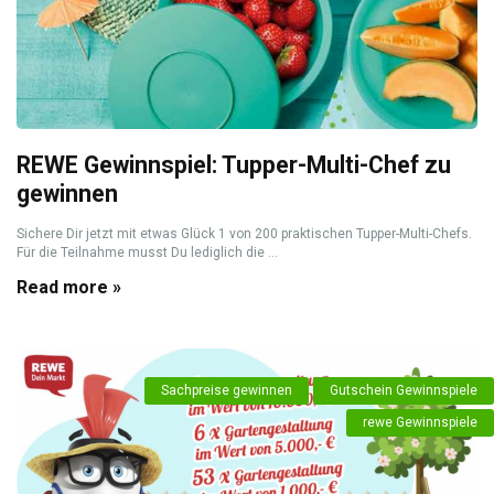
REWE Gewinnspiel: Tupper-Multi-Chef zu
gewinnen
Sichere Dir jetzt mit etwas Glück 1 von 200 praktischen Tupper-Multi-Chefs.
Für die Teilnahme musst Du lediglich die ...
Read more »
Sachpreise gewinnen
Gutschein Gewinnspiele
rewe Gewinnspiele