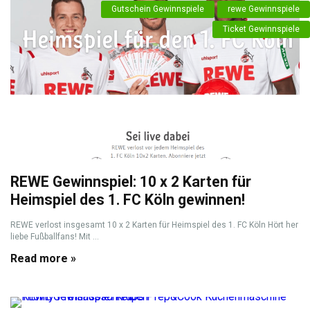
Gutschein Gewinnspiele
rewe Gewinnspiele
Ticket Gewinnspiele
REWE Gewinnspiel: 10 x 2 Karten für
Heimspiel des 1. FC Köln gewinnen!
REWE verlost insgesamt 10 x 2 Karten für Heimspiel des 1. FC Köln Hört her
liebe Fußballfans! Mit ...
Read more »