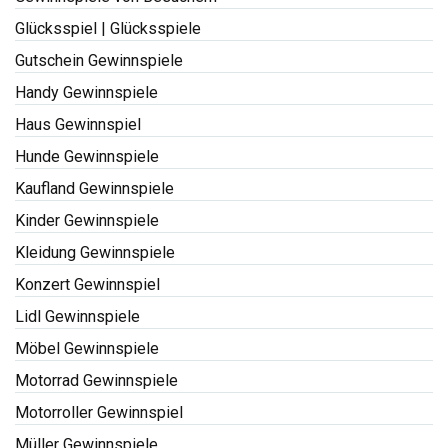
Glücksspiel | Glücksspiele
Gutschein Gewinnspiele
Handy Gewinnspiele
Haus Gewinnspiel
Hunde Gewinnspiele
Kaufland Gewinnspiele
Kinder Gewinnspiele
Kleidung Gewinnspiele
Konzert Gewinnspiel
Lidl Gewinnspiele
Möbel Gewinnspiele
Motorrad Gewinnspiele
Motorroller Gewinnspiel
Müller Gewinnspiele