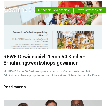
Gutschein Gewinnspiele
rewe Gewinnspiele
REWE Gewinnspiel: 1 von 50 Kinder-
Ernährungsworkshops gewinnen!
Mit REWE 1 von 50 Ernährungsworkshops für Kinder gewinnen! Mit
Erklärvideos, Bewegungsliedern und interaktiven Spielen lernen die Kinder
...
Read more »