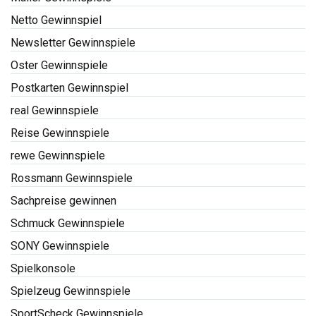
Netto Gewinnspiel
Newsletter Gewinnspiele
Oster Gewinnspiele
Postkarten Gewinnspiel
real Gewinnspiele
Reise Gewinnspiele
rewe Gewinnspiele
Rossmann Gewinnspiele
Sachpreise gewinnen
Schmuck Gewinnspiele
SONY Gewinnspiele
Spielkonsole
Spielzeug Gewinnspiele
SportScheck Gewinnspiele