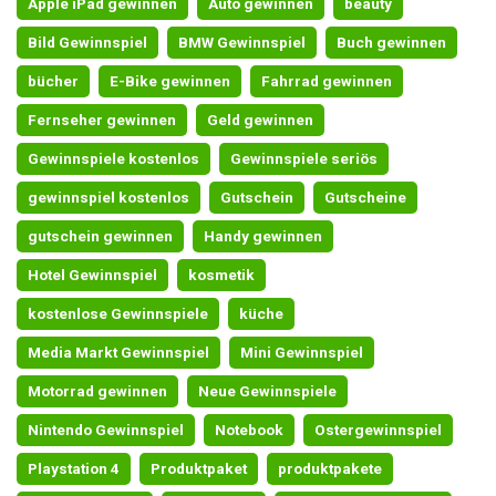
Apple iPad gewinnen
Auto gewinnen
beauty
Bild Gewinnspiel
BMW Gewinnspiel
Buch gewinnen
bücher
E-Bike gewinnen
Fahrrad gewinnen
Fernseher gewinnen
Geld gewinnen
Gewinnspiele kostenlos
Gewinnspiele seriös
gewinnspiel kostenlos
Gutschein
Gutscheine
gutschein gewinnen
Handy gewinnen
Hotel Gewinnspiel
kosmetik
kostenlose Gewinnspiele
küche
Media Markt Gewinnspiel
Mini Gewinnspiel
Motorrad gewinnen
Neue Gewinnspiele
Nintendo Gewinnspiel
Notebook
Ostergewinnspiel
Playstation 4
Produktpaket
produktpakete