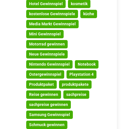
Hotel Gewinnspiel
kosmetik
kostenlose Gewinnspiele
küche
Media Markt Gewinnspiel
Mini Gewinnspiel
Motorrad gewinnen
Neue Gewinnspiele
Nintendo Gewinnspiel
Notebook
Ostergewinnspiel
Playstation 4
Produktpaket
produktpakete
Reise gewinnen
sachpreise
sachpreise gewinnen
Samsung Gewinnspiel
Schmuck gewinnen