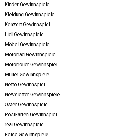
Kinder Gewinnspiele
Kleidung Gewinnspiele
Konzert Gewinnspiel
Lidl Gewinnspiele
Möbel Gewinnspiele
Motorrad Gewinnspiele
Motorroller Gewinnspiel
Müller Gewinnspiele
Netto Gewinnspiel
Newsletter Gewinnspiele
Oster Gewinnspiele
Postkarten Gewinnspiel
real Gewinnspiele
Reise Gewinnspiele