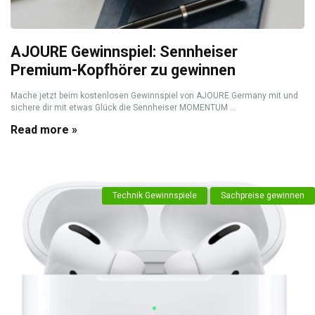
AJOURE Gewinnspiel: Sennheiser
Premium-Kopfhörer zu gewinnen
Mache jetzt beim kostenlosen Gewinnspiel von AJOURE Germany mit und
sichere dir mit etwas Glück die Sennheiser MOMENTUM ...
Read more »
Technik Gewinnspiele
Sachpreise gewinnen