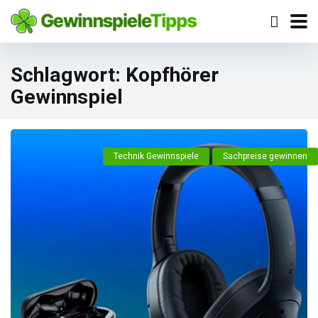
Schlagwort:
Kopfhörer
Gewinnspiel
Technik Gewinnspiele
Sachpreise gewinnen