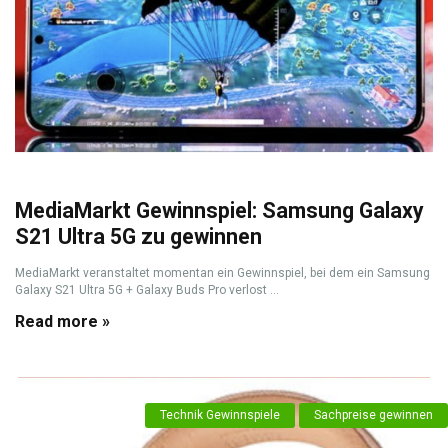
MediaMarkt Gewinnspiel: Samsung Galaxy
S21 Ultra 5G zu gewinnen
MediaMarkt veranstaltet momentan ein Gewinnspiel, bei dem ein Samsung
Galaxy S21 Ultra 5G + Galaxy Buds Pro verlost ...
Read more »
Technik Gewinnspiele
Sachpreise gewinnen