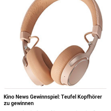
Kino News Gewinnspiel: Teufel Kopfhörer
zu gewinnen