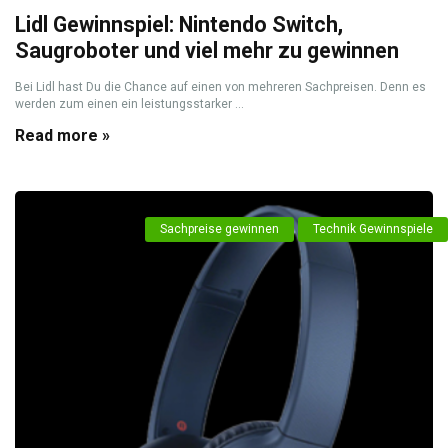
Lidl Gewinnspiel: Nintendo Switch,
Saugroboter und viel mehr zu gewinnen
Bei Lidl hast Du die Chance auf einen von mehreren Sachpreisen. Denn es
werden zum einen ein leistungsstarker ...
Read more »
Sachpreise gewinnen
Technik Gewinnspiele