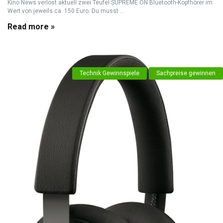
Kino News verlost aktuell zwei Teufel SUPREME ON Bluetooth-Kopfhörer im
Wert von jeweils ca. 150 Euro. Du musst ...
Read more »
Technik Gewinnspiele
Sachpreise gewinnen