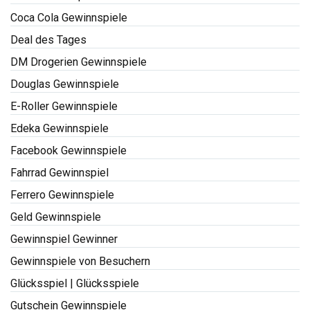
Coca Cola Gewinnspiele
Deal des Tages
DM Drogerien Gewinnspiele
Douglas Gewinnspiele
E-Roller Gewinnspiele
Edeka Gewinnspiele
Facebook Gewinnspiele
Fahrrad Gewinnspiel
Ferrero Gewinnspiele
Geld Gewinnspiele
Gewinnspiel Gewinner
Gewinnspiele von Besuchern
Glücksspiel | Glücksspiele
Gutschein Gewinnspiele