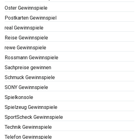
Oster Gewinnspiele
Postkarten Gewinnspiel
real Gewinnspiele
Reise Gewinnspiele
rewe Gewinnspiele
Rossmann Gewinnspiele
Sachpreise gewinnen
Schmuck Gewinnspiele
SONY Gewinnspiele
Spielkonsole
Spielzeug Gewinnspiele
SportScheck Gewinnspiele
Technik Gewinnspiele
Telefon Gewinnspiele