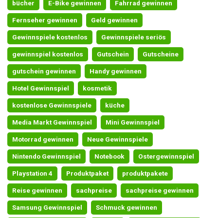
bücher
E-Bike gewinnen
Fahrrad gewinnen
Fernseher gewinnen
Geld gewinnen
Gewinnspiele kostenlos
Gewinnspiele seriös
gewinnspiel kostenlos
Gutschein
Gutscheine
gutschein gewinnen
Handy gewinnen
Hotel Gewinnspiel
kosmetik
kostenlose Gewinnspiele
küche
Media Markt Gewinnspiel
Mini Gewinnspiel
Motorrad gewinnen
Neue Gewinnspiele
Nintendo Gewinnspiel
Notebook
Ostergewinnspiel
Playstation 4
Produktpaket
produktpakete
Reise gewinnen
sachpreise
sachpreise gewinnen
Samsung Gewinnspiel
Schmuck gewinnen