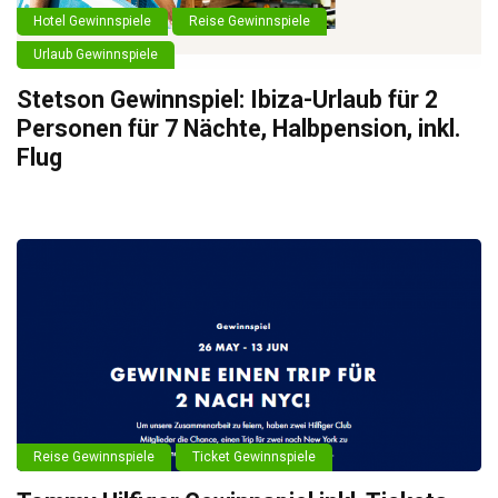
Hotel Gewinnspiele
Reise Gewinnspiele
Urlaub Gewinnspiele
Stetson Gewinnspiel: Ibiza-Urlaub für 2
Personen für 7 Nächte, Halbpension, inkl.
Flug
Reise Gewinnspiele
Ticket Gewinnspiele