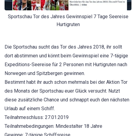
Sportschau Tor des Jahres Gewinnspiel 7 Tage Seereise
Hurtigruten
Die Sportschau sucht das Tor des Jahres 2018, ihr sollt
dort abstimmen und könnt beim Gewinnspiel eine 7-tägige
Expeditions-Seereise für 2 Personen mit Hurtigruten nach
Norwegen und Spitzbergen gewinnen.
Bestimmt habt ihr auch schon mehrmals bei der Aktion Tor
des Monats der Sportschau euer Glück versucht. Nutzt
diese zusätzliche Chance und schnappt euch den nächsten
Urlaub auf einem Schiff.
Teilnahmeschluss: 27.01.2019
Teilnahmebedingungen: Mindestalter 18 Jahre
Gewinne: 7-tägige Schiffsreise