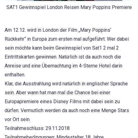
SAT1 Gewinnspiel London Reisen Mary Poppins Premiere
Am 12.12. wird in London der Film „Mary Poppins‘
Rückkehr“ in Europa zum ersten mal aufgeführt. Wer dabei
sein möchte kann beim Gewinnspiel von Sat1 2 mal 2
Eintrittskarten gewinnen. Natürlich ist da auch noch die
Anreise und eine Übernachtung im 4-Sterne Hotel darin
enthalten.
Klar, die Ausstrahlung wird natürlich in englischer Sprache
sein. Aber wann hat man mal die Chance bei einer
Europapremiere eines Disney Films mit dabei sein zu
dürfen. Vermutlich werden da auch noch eine Menge Stars
vor Ort sein.
Teilnahmeschluss: 29.11.2018
Teilnahmebedingungen: Mindestalter 18 Jahre