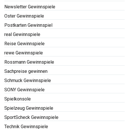
Newsletter Gewinnspiele
Oster Gewinnspiele
Postkarten Gewinnspiel
real Gewinnspiele
Reise Gewinnspiele
rewe Gewinnspiele
Rossmann Gewinnspiele
Sachpreise gewinnen
Schmuck Gewinnspiele
SONY Gewinnspiele
Spielkonsole
Spielzeug Gewinnspiele
SportScheck Gewinnspiele
Technik Gewinnspiele