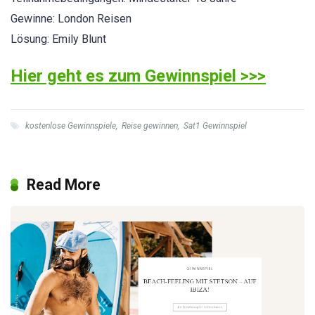
Gewinne: London Reisen
Lösung: Emily Blunt
Hier geht es zum Gewinnspiel >>>
kostenlose Gewinnspiele
,
Reise gewinnen
,
Sat1 Gewinnspiel
Read More