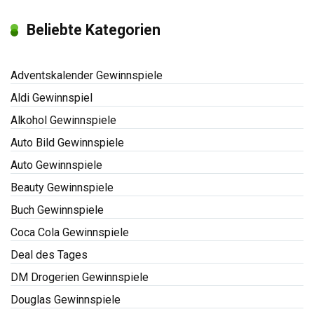
Beliebte Kategorien
Adventskalender Gewinnspiele
Aldi Gewinnspiel
Alkohol Gewinnspiele
Auto Bild Gewinnspiele
Auto Gewinnspiele
Beauty Gewinnspiele
Buch Gewinnspiele
Coca Cola Gewinnspiele
Deal des Tages
DM Drogerien Gewinnspiele
Douglas Gewinnspiele