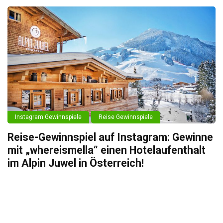
Instagram Gewinnspiele
Reise Gewinnspiele
Reise-Gewinnspiel auf Instagram: Gewinne
mit „whereismella“ einen Hotelaufenthalt
im Alpin Juwel in Österreich!