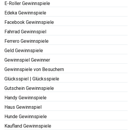
E-Roller Gewinnspiele
Edeka Gewinnspiele
Facebook Gewinnspiele
Fahrrad Gewinnspiel
Ferrero Gewinnspiele
Geld Gewinnspiele
Gewinnspiel Gewinner
Gewinnspiele von Besuchern
Glücksspiel | Glücksspiele
Gutschein Gewinnspiele
Handy Gewinnspiele
Haus Gewinnspiel
Hunde Gewinnspiele
Kaufland Gewinnspiele