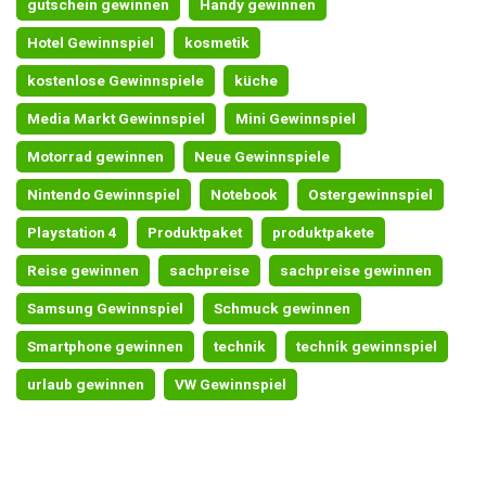
gutschein gewinnen
Handy gewinnen
Hotel Gewinnspiel
kosmetik
kostenlose Gewinnspiele
küche
Media Markt Gewinnspiel
Mini Gewinnspiel
Motorrad gewinnen
Neue Gewinnspiele
Nintendo Gewinnspiel
Notebook
Ostergewinnspiel
Playstation 4
Produktpaket
produktpakete
Reise gewinnen
sachpreise
sachpreise gewinnen
Samsung Gewinnspiel
Schmuck gewinnen
Smartphone gewinnen
technik
technik gewinnspiel
urlaub gewinnen
VW Gewinnspiel