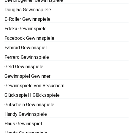
DM Drogerien Gewinnspiele
Douglas Gewinnspiele
E-Roller Gewinnspiele
Edeka Gewinnspiele
Facebook Gewinnspiele
Fahrrad Gewinnspiel
Ferrero Gewinnspiele
Geld Gewinnspiele
Gewinnspiel Gewinner
Gewinnspiele von Besuchern
Glücksspiel | Glücksspiele
Gutschein Gewinnspiele
Handy Gewinnspiele
Haus Gewinnspiel