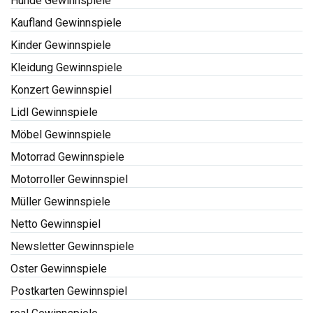
Hunde Gewinnspiele
Kaufland Gewinnspiele
Kinder Gewinnspiele
Kleidung Gewinnspiele
Konzert Gewinnspiel
Lidl Gewinnspiele
Möbel Gewinnspiele
Motorrad Gewinnspiele
Motorroller Gewinnspiel
Müller Gewinnspiele
Netto Gewinnspiel
Newsletter Gewinnspiele
Oster Gewinnspiele
Postkarten Gewinnspiel