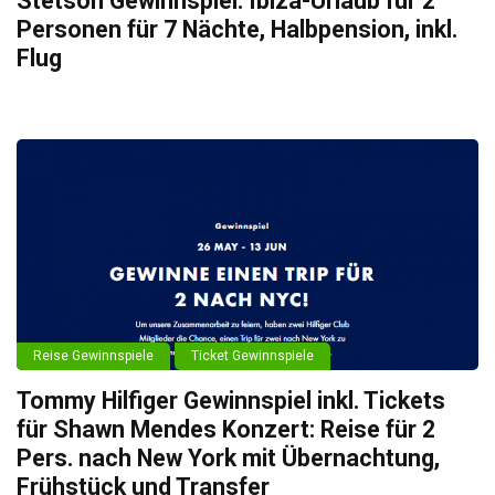
Stetson Gewinnspiel: Ibiza-Urlaub für 2
Personen für 7 Nächte, Halbpension, inkl.
Flug
Reise Gewinnspiele
Ticket Gewinnspiele
Tommy Hilfiger Gewinnspiel inkl. Tickets
für Shawn Mendes Konzert: Reise für 2
Pers. nach New York mit Übernachtung,
Frühstück und Transfer