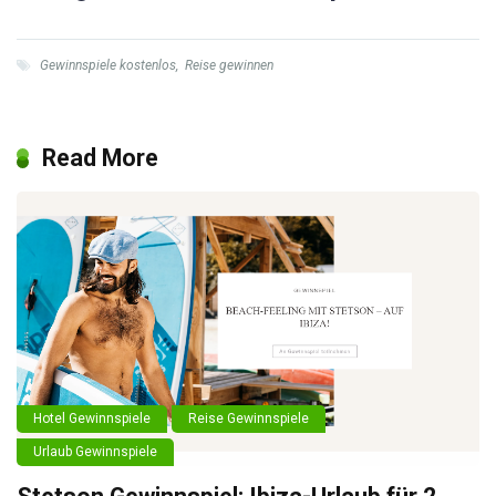
Gewinnspiele kostenlos
,
Reise gewinnen
Read More
Hotel Gewinnspiele
Reise Gewinnspiele
Urlaub Gewinnspiele