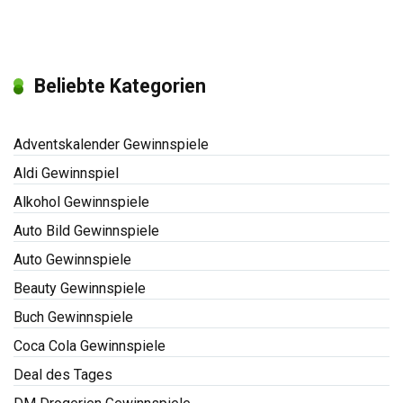
Beliebte Kategorien
Adventskalender Gewinnspiele
Aldi Gewinnspiel
Alkohol Gewinnspiele
Auto Bild Gewinnspiele
Auto Gewinnspiele
Beauty Gewinnspiele
Buch Gewinnspiele
Coca Cola Gewinnspiele
Deal des Tages