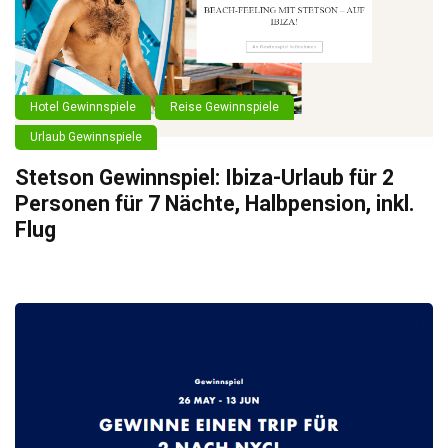
Hotel Gewinnspiele
Reise Gewinnspiele
Urlaub Gewinnspiele
Stetson Gewinnspiel: Ibiza-Urlaub für 2
Personen für 7 Nächte, Halbpension, inkl.
Flug