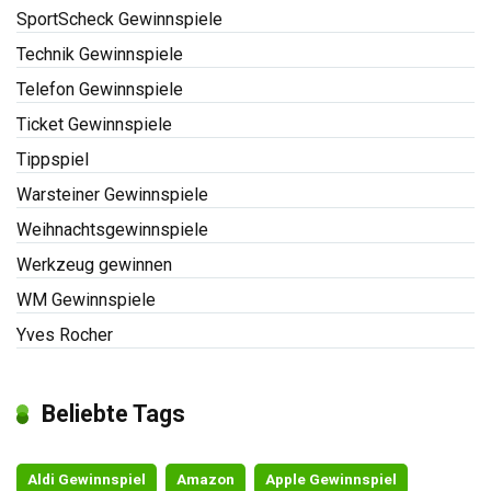
SportScheck Gewinnspiele
Technik Gewinnspiele
Telefon Gewinnspiele
Ticket Gewinnspiele
Tippspiel
Warsteiner Gewinnspiele
Weihnachtsgewinnspiele
Werkzeug gewinnen
WM Gewinnspiele
Yves Rocher
Beliebte Tags
Aldi Gewinnspiel
Amazon
Apple Gewinnspiel