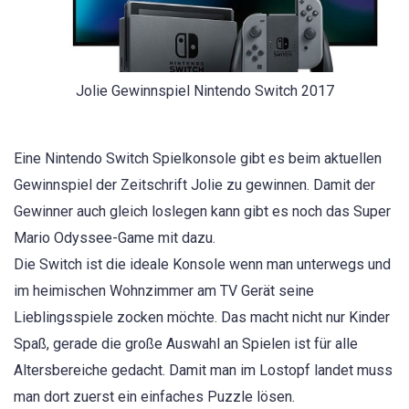
Jolie Gewinnspiel Nintendo Switch 2017
Eine Nintendo Switch Spielkonsole gibt es beim aktuellen
Gewinnspiel der Zeitschrift Jolie zu gewinnen. Damit der
Gewinner auch gleich loslegen kann gibt es noch das Super
Mario Odyssee-Game mit dazu.
Die Switch ist die ideale Konsole wenn man unterwegs und
im heimischen Wohnzimmer am TV Gerät seine
Lieblingsspiele zocken möchte. Das macht nicht nur Kinder
Spaß, gerade die große Auswahl an Spielen ist für alle
Altersbereiche gedacht. Damit man im Lostopf landet muss
man dort zuerst ein einfaches Puzzle lösen.