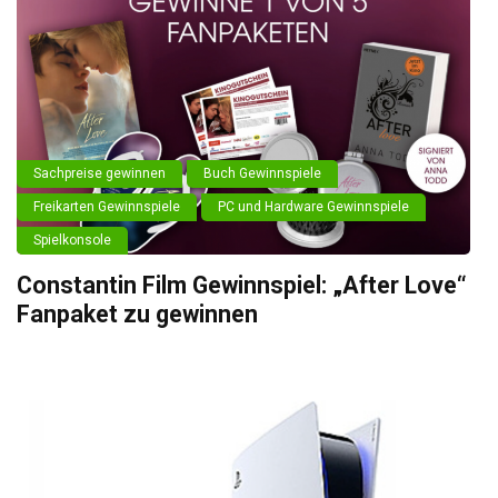
Sachpreise gewinnen
Buch Gewinnspiele
Freikarten Gewinnspiele
PC und Hardware Gewinnspiele
Spielkonsole
Constantin Film Gewinnspiel: „After Love“
Fanpaket zu gewinnen