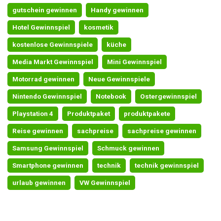
gutschein gewinnen
Handy gewinnen
Hotel Gewinnspiel
kosmetik
kostenlose Gewinnspiele
küche
Media Markt Gewinnspiel
Mini Gewinnspiel
Motorrad gewinnen
Neue Gewinnspiele
Nintendo Gewinnspiel
Notebook
Ostergewinnspiel
Playstation 4
Produktpaket
produktpakete
Reise gewinnen
sachpreise
sachpreise gewinnen
Samsung Gewinnspiel
Schmuck gewinnen
Smartphone gewinnen
technik
technik gewinnspiel
urlaub gewinnen
VW Gewinnspiel