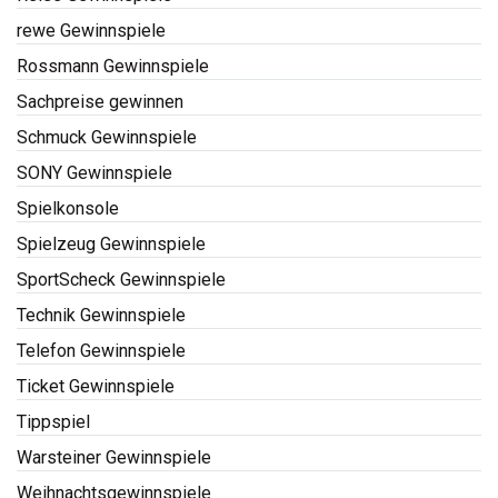
rewe Gewinnspiele
Rossmann Gewinnspiele
Sachpreise gewinnen
Schmuck Gewinnspiele
SONY Gewinnspiele
Spielkonsole
Spielzeug Gewinnspiele
SportScheck Gewinnspiele
Technik Gewinnspiele
Telefon Gewinnspiele
Ticket Gewinnspiele
Tippspiel
Warsteiner Gewinnspiele
Weihnachtsgewinnspiele