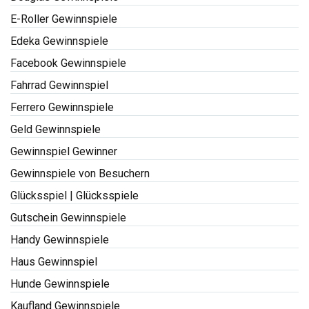
E-Roller Gewinnspiele
Edeka Gewinnspiele
Facebook Gewinnspiele
Fahrrad Gewinnspiel
Ferrero Gewinnspiele
Geld Gewinnspiele
Gewinnspiel Gewinner
Gewinnspiele von Besuchern
Glücksspiel | Glücksspiele
Gutschein Gewinnspiele
Handy Gewinnspiele
Haus Gewinnspiel
Hunde Gewinnspiele
Kaufland Gewinnspiele