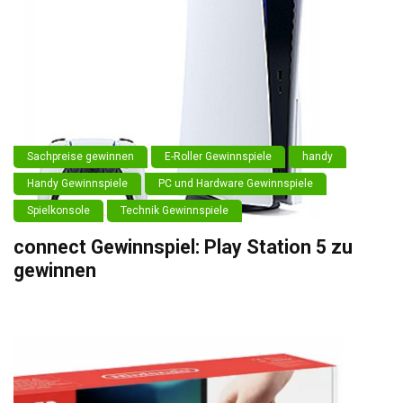
Sachpreise gewinnen
E-Roller Gewinnspiele
handy
Handy Gewinnspiele
PC und Hardware Gewinnspiele
Spielkonsole
Technik Gewinnspiele
connect Gewinnspiel: Play Station 5 zu
gewinnen