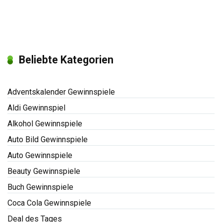
Beliebte Kategorien
Adventskalender Gewinnspiele
Aldi Gewinnspiel
Alkohol Gewinnspiele
Auto Bild Gewinnspiele
Auto Gewinnspiele
Beauty Gewinnspiele
Buch Gewinnspiele
Coca Cola Gewinnspiele
Deal des Tages