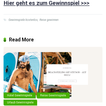
Hier geht es zum Gewinnspiel >>>
Gewinnspiele kostenlos
,
Reise gewinnen
Read More
Hotel Gewinnspiele
Reise Gewinnspiele
Urlaub Gewinnspiele