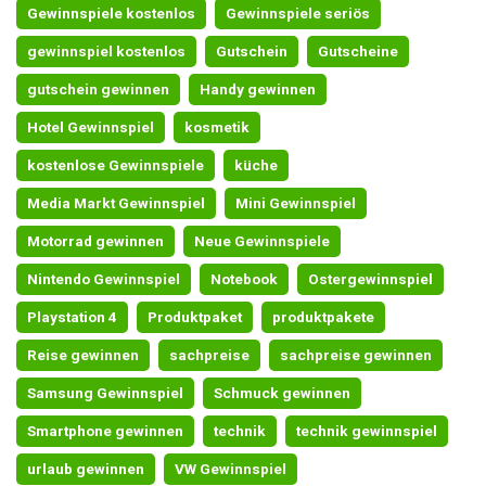
Gewinnspiele kostenlos
Gewinnspiele seriös
gewinnspiel kostenlos
Gutschein
Gutscheine
gutschein gewinnen
Handy gewinnen
Hotel Gewinnspiel
kosmetik
kostenlose Gewinnspiele
küche
Media Markt Gewinnspiel
Mini Gewinnspiel
Motorrad gewinnen
Neue Gewinnspiele
Nintendo Gewinnspiel
Notebook
Ostergewinnspiel
Playstation 4
Produktpaket
produktpakete
Reise gewinnen
sachpreise
sachpreise gewinnen
Samsung Gewinnspiel
Schmuck gewinnen
Smartphone gewinnen
technik
technik gewinnspiel
urlaub gewinnen
VW Gewinnspiel