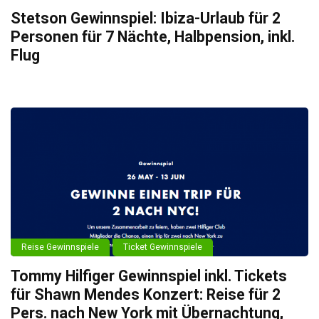
Stetson Gewinnspiel: Ibiza-Urlaub für 2
Personen für 7 Nächte, Halbpension, inkl.
Flug
Reise Gewinnspiele
Ticket Gewinnspiele
Tommy Hilfiger Gewinnspiel inkl. Tickets
für Shawn Mendes Konzert: Reise für 2
Pers. nach New York mit Übernachtung,