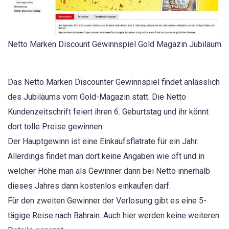
Netto Marken Discount Gewinnspiel Gold Magazin Jubiläum
Das Netto Marken Discounter Gewinnspiel findet anlässlich
des Jubiläums vom Gold-Magazin statt. Die Netto
Kundenzeitschrift feiert ihren 6. Geburtstag und ihr könnt
dort tolle Preise gewinnen.
Der Hauptgewinn ist eine Einkaufsflatrate für ein Jahr.
Allerdings findet man dort keine Angaben wie oft und in
welcher Höhe man als Gewinner dann bei Netto innerhalb
dieses Jahres dann kostenlos einkaufen darf.
Für den zweiten Gewinner der Verlosung gibt es eine 5-
tägige Reise nach Bahrain. Auch hier werden keine weiteren