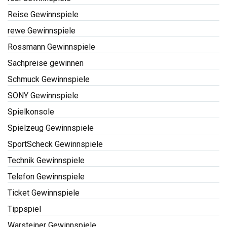
Reise Gewinnspiele
rewe Gewinnspiele
Rossmann Gewinnspiele
Sachpreise gewinnen
Schmuck Gewinnspiele
SONY Gewinnspiele
Spielkonsole
Spielzeug Gewinnspiele
SportScheck Gewinnspiele
Technik Gewinnspiele
Telefon Gewinnspiele
Ticket Gewinnspiele
Tippspiel
Warsteiner Gewinnspiele