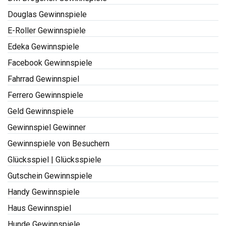
Douglas Gewinnspiele
E-Roller Gewinnspiele
Edeka Gewinnspiele
Facebook Gewinnspiele
Fahrrad Gewinnspiel
Ferrero Gewinnspiele
Geld Gewinnspiele
Gewinnspiel Gewinner
Gewinnspiele von Besuchern
Glücksspiel | Glücksspiele
Gutschein Gewinnspiele
Handy Gewinnspiele
Haus Gewinnspiel
Hunde Gewinnspiele