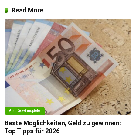
Read More
Geld Gewinnspiele
Beste Möglichkeiten, Geld zu gewinnen:
Top Tipps für 2026