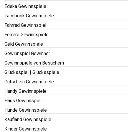
Edeka Gewinnspiele
Facebook Gewinnspiele
Fahrrad Gewinnspiel
Ferrero Gewinnspiele
Geld Gewinnspiele
Gewinnspiel Gewinner
Gewinnspiele von Besuchern
Glücksspiel | Glücksspiele
Gutschein Gewinnspiele
Handy Gewinnspiele
Haus Gewinnspiel
Hunde Gewinnspiele
Kaufland Gewinnspiele
Kinder Gewinnspiele