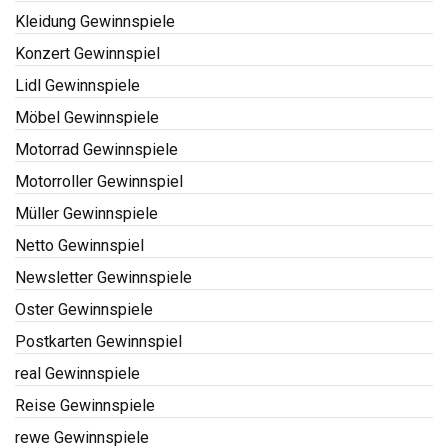
Kleidung Gewinnspiele
Konzert Gewinnspiel
Lidl Gewinnspiele
Möbel Gewinnspiele
Motorrad Gewinnspiele
Motorroller Gewinnspiel
Müller Gewinnspiele
Netto Gewinnspiel
Newsletter Gewinnspiele
Oster Gewinnspiele
Postkarten Gewinnspiel
real Gewinnspiele
Reise Gewinnspiele
rewe Gewinnspiele