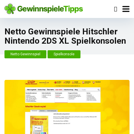
Netto Gewinnspiele Hitschler
Nintendo 2DS XL Spielkonsolen
Netto Gewinnspiel
Spielkonsole