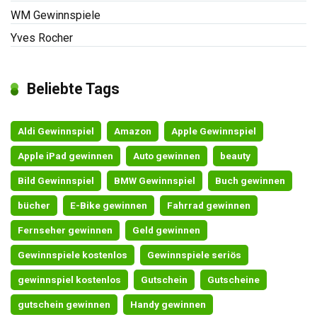
WM Gewinnspiele
Yves Rocher
Beliebte Tags
Aldi Gewinnspiel
Amazon
Apple Gewinnspiel
Apple iPad gewinnen
Auto gewinnen
beauty
Bild Gewinnspiel
BMW Gewinnspiel
Buch gewinnen
bücher
E-Bike gewinnen
Fahrrad gewinnen
Fernseher gewinnen
Geld gewinnen
Gewinnspiele kostenlos
Gewinnspiele seriös
gewinnspiel kostenlos
Gutschein
Gutscheine
gutschein gewinnen
Handy gewinnen