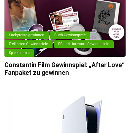
Sachpreise gewinnen
Buch Gewinnspiele
Freikarten Gewinnspiele
PC und Hardware Gewinnspiele
Spielkonsole
Constantin Film Gewinnspiel: „After Love“
Fanpaket zu gewinnen