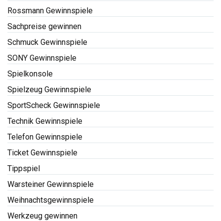
Rossmann Gewinnspiele
Sachpreise gewinnen
Schmuck Gewinnspiele
SONY Gewinnspiele
Spielkonsole
Spielzeug Gewinnspiele
SportScheck Gewinnspiele
Technik Gewinnspiele
Telefon Gewinnspiele
Ticket Gewinnspiele
Tippspiel
Warsteiner Gewinnspiele
Weihnachtsgewinnspiele
Werkzeug gewinnen