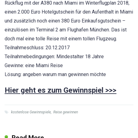
Rückflug mit der A380 nach Miami im Winterflugplan 2018,
einen 2.000 Euro Hotelgutschein für den Aufenthalt in Miami
und zusätzlich noch einen 380 Euro Einkaufsgutschein –
einzulösen im Terminal 2 am Flughafen München. Das ist
doch mal eine tolle Reise mit einem tollen Flugzeug.
Teilnahmeschluss: 20.12.2017
Teilnahmebedingungen: Mindestalter 18 Jahre
Gewinne: eine Miami Reise
Lösung: angeben warum man gewinnen möchte
Hier geht es zum Gewinnspiel >>>
kostenlose Gewinnspiele
,
Reise gewinnen
Read More