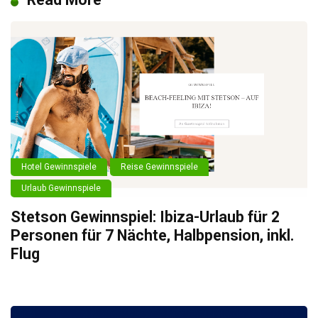
Hotel Gewinnspiele
Reise Gewinnspiele
Urlaub Gewinnspiele
Stetson Gewinnspiel: Ibiza-Urlaub für 2
Personen für 7 Nächte, Halbpension, inkl.
Flug