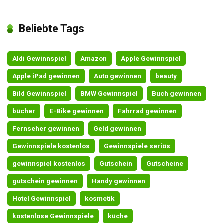
Beliebte Tags
Aldi Gewinnspiel
Amazon
Apple Gewinnspiel
Apple iPad gewinnen
Auto gewinnen
beauty
Bild Gewinnspiel
BMW Gewinnspiel
Buch gewinnen
bücher
E-Bike gewinnen
Fahrrad gewinnen
Fernseher gewinnen
Geld gewinnen
Gewinnspiele kostenlos
Gewinnspiele seriös
gewinnspiel kostenlos
Gutschein
Gutscheine
gutschein gewinnen
Handy gewinnen
Hotel Gewinnspiel
kosmetik
kostenlose Gewinnspiele
küche