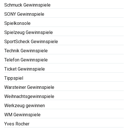
Schmuck Gewinnspiele
SONY Gewinnspiele
Spielkonsole
Spielzeug Gewinnspiele
SportScheck Gewinnspiele
Technik Gewinnspiele
Telefon Gewinnspiele
Ticket Gewinnspiele
Tippspiel
Warsteiner Gewinnspiele
Weihnachtsgewinnspiele
Werkzeug gewinnen
WM Gewinnspiele
Yves Rocher