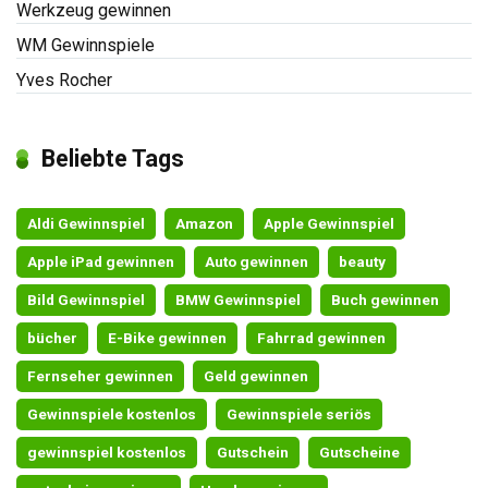
Werkzeug gewinnen
WM Gewinnspiele
Yves Rocher
Beliebte Tags
Aldi Gewinnspiel
Amazon
Apple Gewinnspiel
Apple iPad gewinnen
Auto gewinnen
beauty
Bild Gewinnspiel
BMW Gewinnspiel
Buch gewinnen
bücher
E-Bike gewinnen
Fahrrad gewinnen
Fernseher gewinnen
Geld gewinnen
Gewinnspiele kostenlos
Gewinnspiele seriös
gewinnspiel kostenlos
Gutschein
Gutscheine