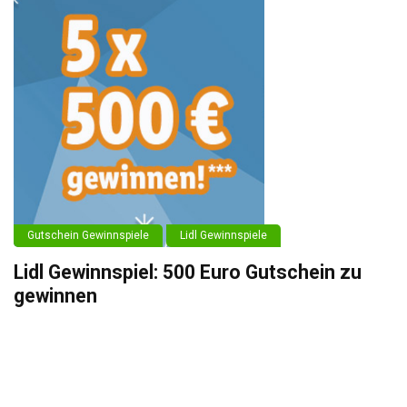
Gutschein Gewinnspiele
Lidl Gewinnspiele
Lidl Gewinnspiel: 500 Euro Gutschein zu
gewinnen