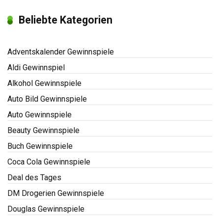
Beliebte Kategorien
Adventskalender Gewinnspiele
Aldi Gewinnspiel
Alkohol Gewinnspiele
Auto Bild Gewinnspiele
Auto Gewinnspiele
Beauty Gewinnspiele
Buch Gewinnspiele
Coca Cola Gewinnspiele
Deal des Tages
DM Drogerien Gewinnspiele
Douglas Gewinnspiele