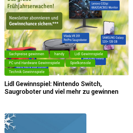
Sachpreise gewinnen
handy
Lidl Gewinnspiele
PC und Hardware Gewinnspiele
Spielkonsole
Technik Gewinnspiele
Lidl Gewinnspiel: Nintendo Switch,
Saugroboter und viel mehr zu gewinnen