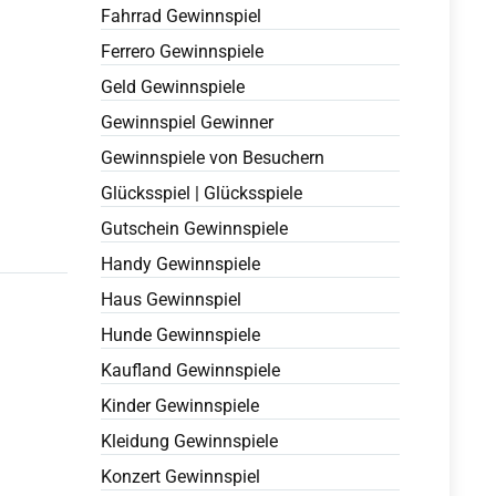
Fahrrad Gewinnspiel
Ferrero Gewinnspiele
Geld Gewinnspiele
Gewinnspiel Gewinner
Gewinnspiele von Besuchern
Glücksspiel | Glücksspiele
Gutschein Gewinnspiele
Handy Gewinnspiele
Haus Gewinnspiel
Hunde Gewinnspiele
Kaufland Gewinnspiele
Kinder Gewinnspiele
Kleidung Gewinnspiele
Konzert Gewinnspiel