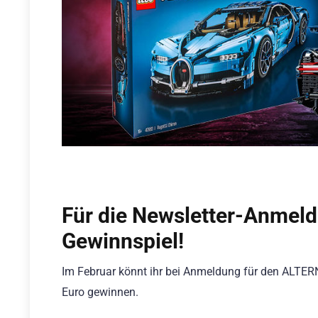
Für die Newsletter-Anmeld
Gewinnspiel!
Im Februar könnt ihr bei Anmeldung für den ALTER
Euro gewinnen.