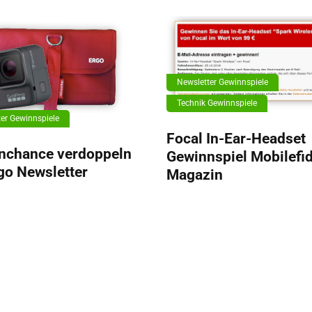
Newsletter Gewinnspiele
Technik Gewinnspiele
er Gewinnspiele
Focal In-Ear-Headset
nchance verdoppeln
Gewinnspiel Mobilefid
go Newsletter
Magazin