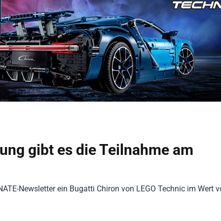
ung gibt es die Teilnahme am
NATE-Newsletter ein Bugatti Chiron von LEGO Technic im Wert 