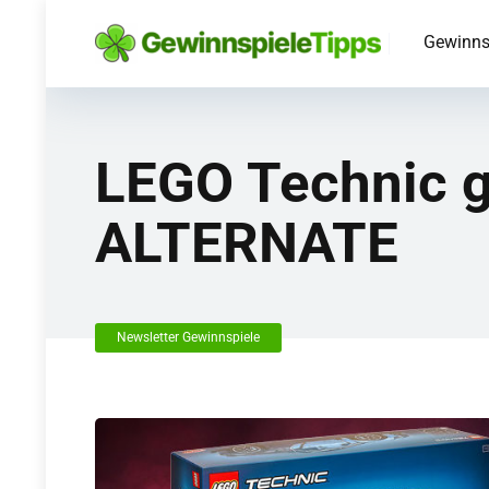
Gewinns
LEGO Technic g
ALTERNATE
Newsletter Gewinnspiele