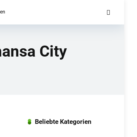
hen
hansa City
Beliebte Kategorien