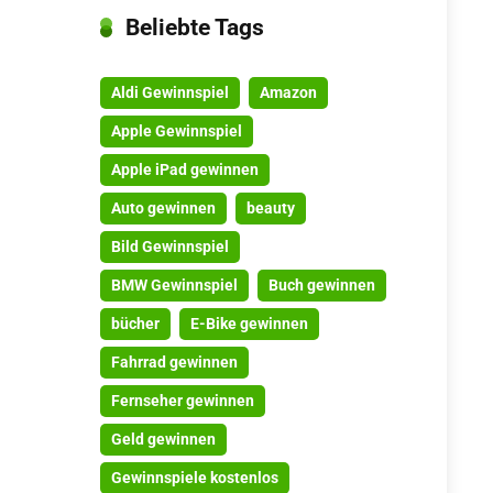
Beliebte Tags
Aldi Gewinnspiel
Amazon
Apple Gewinnspiel
Apple iPad gewinnen
Auto gewinnen
beauty
Bild Gewinnspiel
BMW Gewinnspiel
Buch gewinnen
bücher
E-Bike gewinnen
Fahrrad gewinnen
Fernseher gewinnen
Geld gewinnen
Gewinnspiele kostenlos