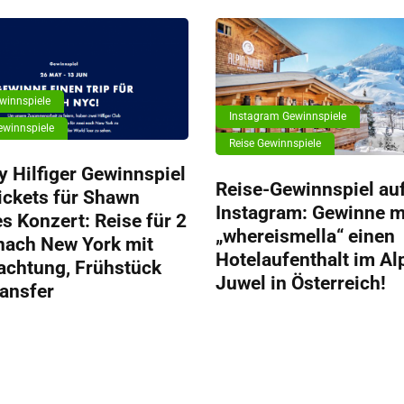
winnspiele
Instagram Gewinnspiele
ewinnspiele
Reise Gewinnspiele
 Hilfiger Gewinnspiel
Reise-Gewinnspiel au
Tickets für Shawn
Instagram: Gewinne m
 Konzert: Reise für 2
„whereismella“ einen
nach New York mit
Hotelaufenthalt im Al
achtung, Frühstück
Juwel in Österreich!
ansfer