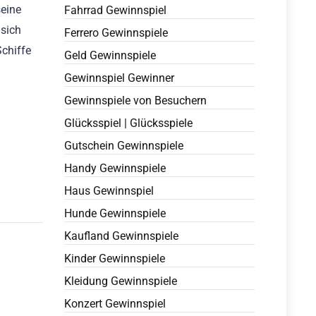
seine
Fahrrad Gewinnspiel
 sich
Ferrero Gewinnspiele
Schiffe
Geld Gewinnspiele
Gewinnspiel Gewinner
Gewinnspiele von Besuchern
Glücksspiel | Glücksspiele
Gutschein Gewinnspiele
Handy Gewinnspiele
Haus Gewinnspiel
Hunde Gewinnspiele
Kaufland Gewinnspiele
Kinder Gewinnspiele
Kleidung Gewinnspiele
Konzert Gewinnspiel