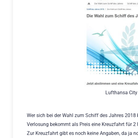
Lufthansa City
Wer sich bei der Wahl zum Schiff des Jahres 2018 
Verlosung bekommt als Preis eine Kreuzfahrt für 2
Zur Kreuzfahrt gibt es noch keine Angaben, da ja n