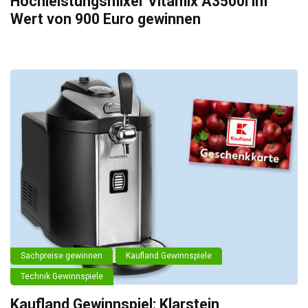
Hochleistungsmixer Vitamix A3500i im
Wert von 900 Euro gewinnen
Sachpreise gewinnen
Kaufland Gewinnspiele
Technik Gewinnspiele
Kaufland Gewinnspiel: Klarstein