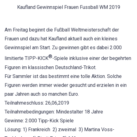
Kaufland Gewinnspiel Frauen Fussball WM 2019
Am Freitag beginnt die Fußball Weltmeisterschaft der
Frauen und dazu hat Kaufland aktuell auch ein kleines
Gewinnspiel am Start. Zu gewinnen gibt es dabei 2.000
®
limitierte TIPP-KICK
-Spiele inklusive einer der begehrten
Figuren im klassischen Deutschland-Trikot.
Für Sammler ist das bestimmt eine tolle Aktion. Solche
Figuren werden immer wieder gesucht und erzielen in ein
paar Jahren auch so manchen Euro.
Teilnahmeschluss: 26,06,2019
Teilnahmebedingungen: Mindestalter 18 Jahre
Gewinne: 2.000 Tipp-Kick Spiele
Lösung: 1) Frankreich 2) zweimal 3) Martina Voss-