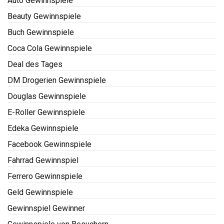
Auto Gewinnspiele
Beauty Gewinnspiele
Buch Gewinnspiele
Coca Cola Gewinnspiele
Deal des Tages
DM Drogerien Gewinnspiele
Douglas Gewinnspiele
E-Roller Gewinnspiele
Edeka Gewinnspiele
Facebook Gewinnspiele
Fahrrad Gewinnspiel
Ferrero Gewinnspiele
Geld Gewinnspiele
Gewinnspiel Gewinner