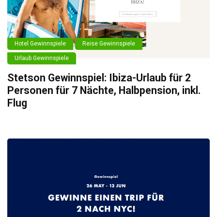
Hotel Gewinnspiele
Reise Gewinnspiele
Urlaub Gewinnspiele
Stetson Gewinnspiel: Ibiza-Urlaub für 2
Personen für 7 Nächte, Halbpension, inkl.
Flug