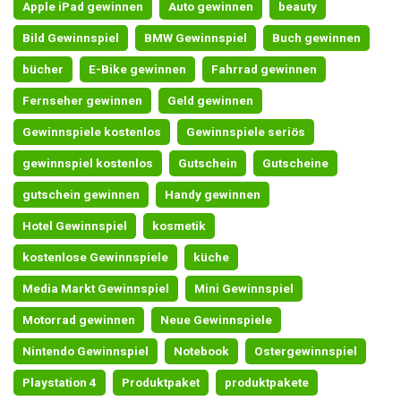
Apple iPad gewinnen
Auto gewinnen
beauty
Bild Gewinnspiel
BMW Gewinnspiel
Buch gewinnen
bücher
E-Bike gewinnen
Fahrrad gewinnen
Fernseher gewinnen
Geld gewinnen
Gewinnspiele kostenlos
Gewinnspiele seriös
gewinnspiel kostenlos
Gutschein
Gutscheine
gutschein gewinnen
Handy gewinnen
Hotel Gewinnspiel
kosmetik
kostenlose Gewinnspiele
küche
Media Markt Gewinnspiel
Mini Gewinnspiel
Motorrad gewinnen
Neue Gewinnspiele
Nintendo Gewinnspiel
Notebook
Ostergewinnspiel
Playstation 4
Produktpaket
produktpakete