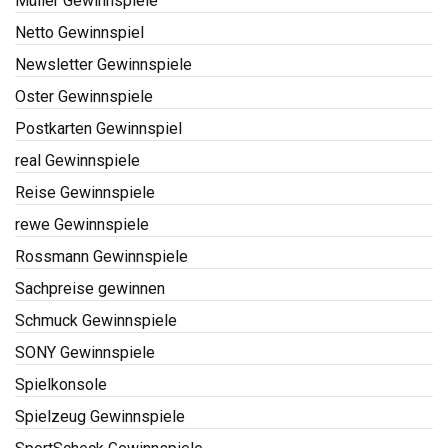
Müller Gewinnspiele
Netto Gewinnspiel
Newsletter Gewinnspiele
Oster Gewinnspiele
Postkarten Gewinnspiel
real Gewinnspiele
Reise Gewinnspiele
rewe Gewinnspiele
Rossmann Gewinnspiele
Sachpreise gewinnen
Schmuck Gewinnspiele
SONY Gewinnspiele
Spielkonsole
Spielzeug Gewinnspiele