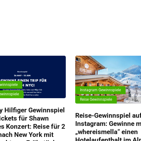
winnspiele
Instagram Gewinnspiele
ewinnspiele
Reise Gewinnspiele
 Hilfiger Gewinnspiel
Reise-Gewinnspiel au
Tickets für Shawn
Instagram: Gewinne m
 Konzert: Reise für 2
„whereismella“ einen
nach New York mit
Hotelaufenthalt im Al