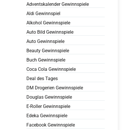
Adventskalender Gewinnspiele
Aldi Gewinnspiel
Alkohol Gewinnspiele
Auto Bild Gewinnspiele
Auto Gewinnspiele
Beauty Gewinnspiele
Buch Gewinnspiele
Coca Cola Gewinnspiele
Deal des Tages
DM Drogerien Gewinnspiele
Douglas Gewinnspiele
E-Roller Gewinnspiele
Edeka Gewinnspiele
Facebook Gewinnspiele