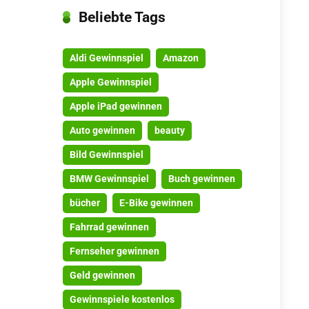
Beliebte Tags
Aldi Gewinnspiel
Amazon
Apple Gewinnspiel
Apple iPad gewinnen
Auto gewinnen
beauty
Bild Gewinnspiel
BMW Gewinnspiel
Buch gewinnen
bücher
E-Bike gewinnen
Fahrrad gewinnen
Fernseher gewinnen
Geld gewinnen
Gewinnspiele kostenlos