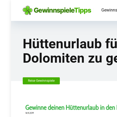
Gewinns
Hüttenurlaub fü
Dolomiten zu g
Reise Gewinnspiele