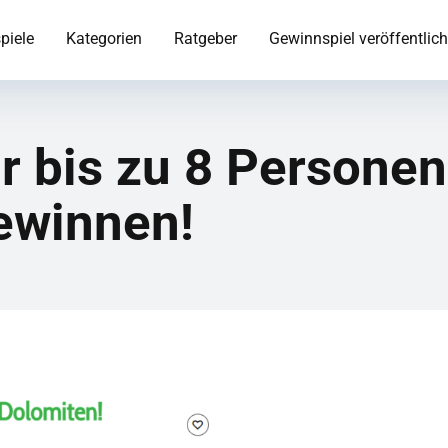
piele
Kategorien
Ratgeber
Gewinnspiel veröffentlic
r bis zu 8 Personen
ewinnen!