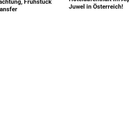
achtung, Frühstück
Juwel in Österreich!
ansfer