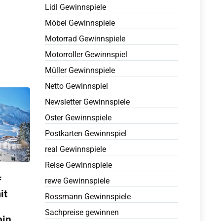
Lidl Gewinnspiele
Möbel Gewinnspiele
Motorrad Gewinnspiele
Motorroller Gewinnspiel
Müller Gewinnspiele
Netto Gewinnspiel
Newsletter Gewinnspiele
Oster Gewinnspiele
Postkarten Gewinnspiel
real Gewinnspiele
Reise Gewinnspiele
f
rewe Gewinnspiele
it
Rossmann Gewinnspiele
Sachpreise gewinnen
pin