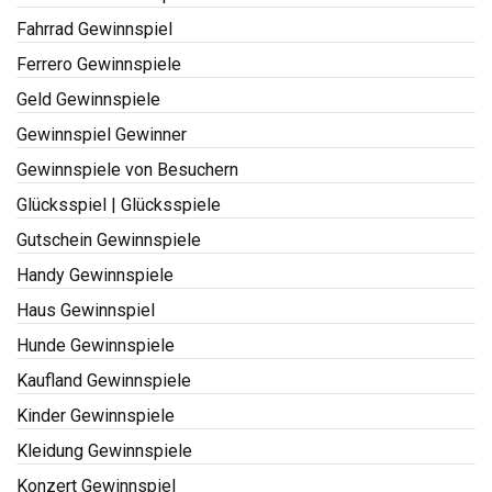
Fahrrad Gewinnspiel
Ferrero Gewinnspiele
Geld Gewinnspiele
Gewinnspiel Gewinner
Gewinnspiele von Besuchern
Glücksspiel | Glücksspiele
Gutschein Gewinnspiele
Handy Gewinnspiele
Haus Gewinnspiel
Hunde Gewinnspiele
Kaufland Gewinnspiele
Kinder Gewinnspiele
Kleidung Gewinnspiele
Konzert Gewinnspiel