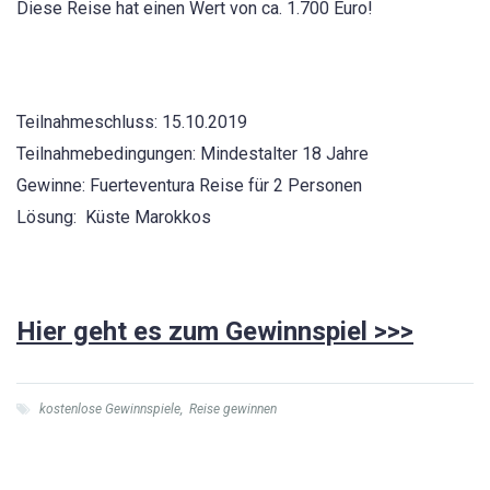
Diese Reise hat einen Wert von ca. 1.700 Euro!
Teilnahmeschluss: 15.10.2019
Teilnahmebedingungen: Mindestalter 18 Jahre
Gewinne: Fuerteventura Reise für 2 Personen
Lösung: Küste Marokkos
Hier geht es zum Gewinnspiel >>>
kostenlose Gewinnspiele
,
Reise gewinnen