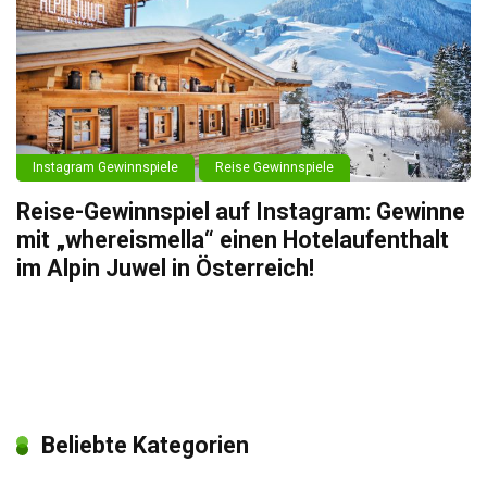
Instagram Gewinnspiele
Reise Gewinnspiele
Reise-Gewinnspiel auf Instagram: Gewinne
mit „whereismella“ einen Hotelaufenthalt
im Alpin Juwel in Österreich!
Beliebte Kategorien