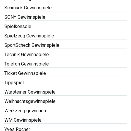
Schmuck Gewinnspiele
SONY Gewinnspiele
Spielkonsole
Spielzeug Gewinnspiele
SportScheck Gewinnspiele
Technik Gewinnspiele
Telefon Gewinnspiele
Ticket Gewinnspiele
Tippspiel
Warsteiner Gewinnspiele
Weihnachtsgewinnspiele
Werkzeug gewinnen
WM Gewinnspiele
Yves Rocher