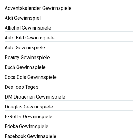
Adventskalender Gewinnspiele
Aldi Gewinnspiel
Alkohol Gewinnspiele
Auto Bild Gewinnspiele
Auto Gewinnspiele
Beauty Gewinnspiele
Buch Gewinnspiele
Coca Cola Gewinnspiele
Deal des Tages
DM Drogerien Gewinnspiele
Douglas Gewinnspiele
E-Roller Gewinnspiele
Edeka Gewinnspiele
Facebook Gewinnspiele