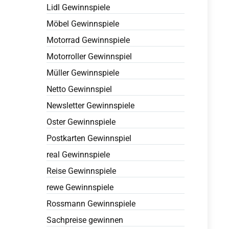
Lidl Gewinnspiele
Möbel Gewinnspiele
Motorrad Gewinnspiele
Motorroller Gewinnspiel
Müller Gewinnspiele
Netto Gewinnspiel
Newsletter Gewinnspiele
Oster Gewinnspiele
Postkarten Gewinnspiel
real Gewinnspiele
Reise Gewinnspiele
rewe Gewinnspiele
Rossmann Gewinnspiele
Sachpreise gewinnen