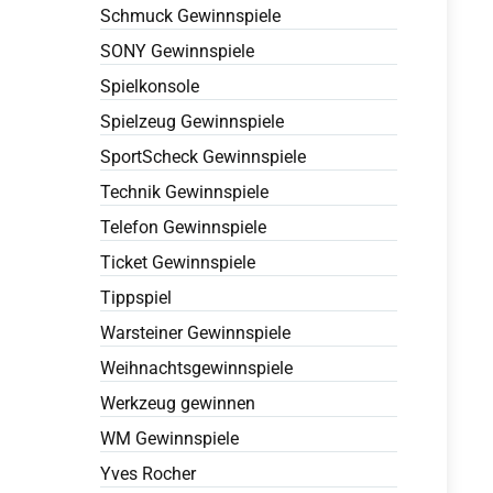
Schmuck Gewinnspiele
SONY Gewinnspiele
Spielkonsole
Spielzeug Gewinnspiele
SportScheck Gewinnspiele
Technik Gewinnspiele
Telefon Gewinnspiele
Ticket Gewinnspiele
Tippspiel
Warsteiner Gewinnspiele
Weihnachtsgewinnspiele
Werkzeug gewinnen
WM Gewinnspiele
Yves Rocher