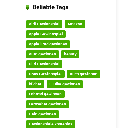
Beliebte Tags
Aldi Gewinnspiel
Amazon
Apple Gewinnspiel
Apple iPad gewinnen
Auto gewinnen
beauty
Bild Gewinnspiel
BMW Gewinnspiel
Buch gewinnen
bücher
E-Bike gewinnen
Fahrrad gewinnen
Fernseher gewinnen
Geld gewinnen
Gewinnspiele kostenlos