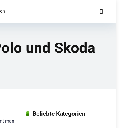
hen
Polo und Skoda
Beliebte Kategorien
mmt man