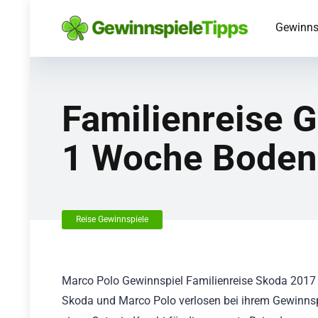
Gewinns
Familienreise 
1 Woche Boden
Reise Gewinnspiele
Marco Polo Gewinnspiel Familienreise Skoda 2017
Skoda und Marco Polo verlosen bei ihrem Gewinns