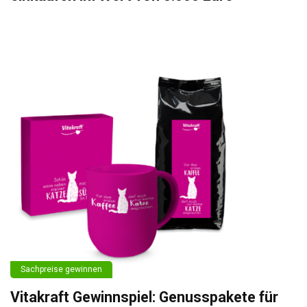
Sachpreise gewinnen
Vitakraft Gewinnspiel: Genusspakete für