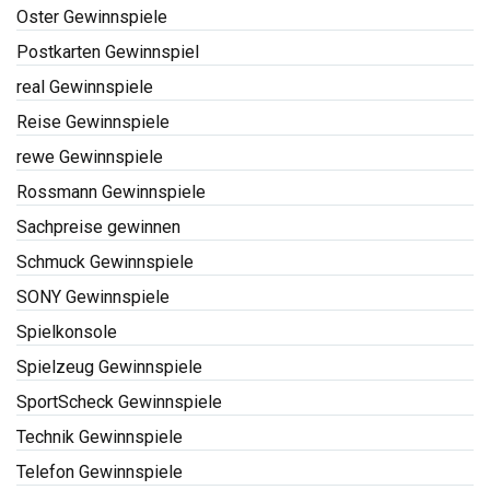
Oster Gewinnspiele
Postkarten Gewinnspiel
real Gewinnspiele
Reise Gewinnspiele
rewe Gewinnspiele
Rossmann Gewinnspiele
Sachpreise gewinnen
Schmuck Gewinnspiele
SONY Gewinnspiele
Spielkonsole
Spielzeug Gewinnspiele
SportScheck Gewinnspiele
Technik Gewinnspiele
Telefon Gewinnspiele