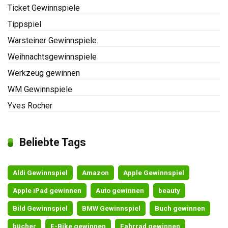
Ticket Gewinnspiele
Tippspiel
Warsteiner Gewinnspiele
Weihnachtsgewinnspiele
Werkzeug gewinnen
WM Gewinnspiele
Yves Rocher
Beliebte Tags
Aldi Gewinnspiel
Amazon
Apple Gewinnspiel
Apple iPad gewinnen
Auto gewinnen
beauty
Bild Gewinnspiel
BMW Gewinnspiel
Buch gewinnen
bücher
E-Bike gewinnen
Fahrrad gewinnen