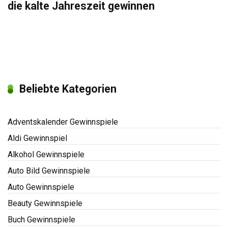
die kalte Jahreszeit gewinnen
Beliebte Kategorien
Adventskalender Gewinnspiele
Aldi Gewinnspiel
Alkohol Gewinnspiele
Auto Bild Gewinnspiele
Auto Gewinnspiele
Beauty Gewinnspiele
Buch Gewinnspiele