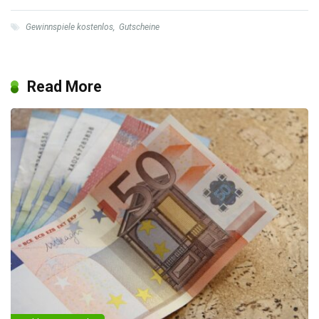
Gewinnspiele kostenlos
,
Gutscheine
Read More