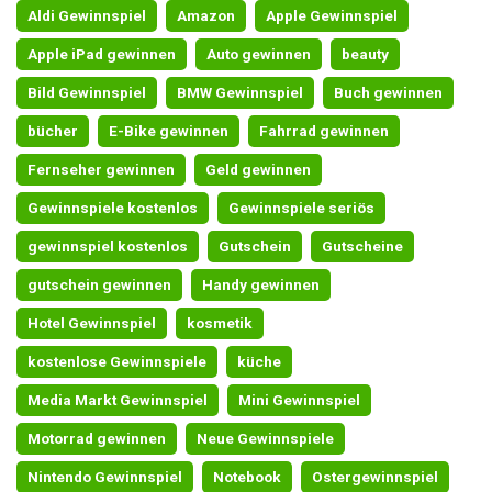
Aldi Gewinnspiel
Amazon
Apple Gewinnspiel
Apple iPad gewinnen
Auto gewinnen
beauty
Bild Gewinnspiel
BMW Gewinnspiel
Buch gewinnen
bücher
E-Bike gewinnen
Fahrrad gewinnen
Fernseher gewinnen
Geld gewinnen
Gewinnspiele kostenlos
Gewinnspiele seriös
gewinnspiel kostenlos
Gutschein
Gutscheine
gutschein gewinnen
Handy gewinnen
Hotel Gewinnspiel
kosmetik
kostenlose Gewinnspiele
küche
Media Markt Gewinnspiel
Mini Gewinnspiel
Motorrad gewinnen
Neue Gewinnspiele
Nintendo Gewinnspiel
Notebook
Ostergewinnspiel