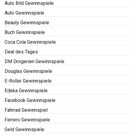
Auto Bild Gewinnspiele
Auto Gewinnspiele
Beauty Gewinnspiele
Buch Gewinnspiele
Coca Cola Gewinnspiele
Deal des Tages
DM Drogerien Gewinnspiele
Douglas Gewinnspiele
E-Roller Gewinnspiele
Edeka Gewinnspiele
Facebook Gewinnspiele
Fahrrad Gewinnspiel
Ferrero Gewinnspiele
Geld Gewinnspiele