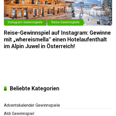
Instagram Gewinnspiele
Reise Gewinnspiele
Reise-Gewinnspiel auf Instagram: Gewinne
mit „whereismella“ einen Hotelaufenthalt
im Alpin Juwel in Österreich!
Beliebte Kategorien
Adventskalender Gewinnspiele
Aldi Gewinnspiel