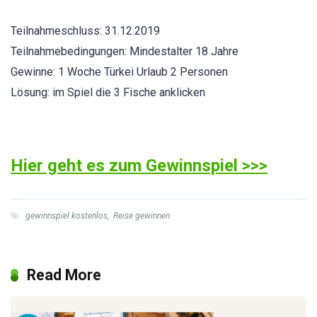
Teilnahmeschluss: 31.12.2019
Teilnahmebedingungen: Mindestalter 18 Jahre
Gewinne: 1 Woche Türkei Urlaub 2 Personen
Lösung: im Spiel die 3 Fische anklicken
Hier geht es zum Gewinnspiel >>>
gewinnspiel kostenlos
,
Reise gewinnen
Read More