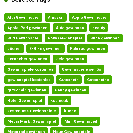
Aldi Gewinnspiel
Amazon
Apple Gewinnspiel
Apple iPad gewinnen
Auto gewinnen
beauty
Bild Gewinnspiel
BMW Gewinnspiel
Buch gewinnen
bücher
E-Bike gewinnen
Fahrrad gewinnen
Fernseher gewinnen
Geld gewinnen
Gewinnspiele kostenlos
Gewinnspiele seriös
gewinnspiel kostenlos
Gutschein
Gutscheine
gutschein gewinnen
Handy gewinnen
Hotel Gewinnspiel
kosmetik
kostenlose Gewinnspiele
küche
Media Markt Gewinnspiel
Mini Gewinnspiel
Motorrad gewinnen
Neue Gewinnspiele