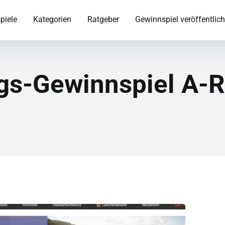
piele
Kategorien
Ratgeber
Gewinnspiel veröffentlic
ags-Gewinnspiel A-R