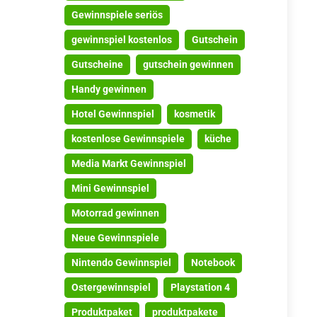
Gewinnspiele seriös
gewinnspiel kostenlos
Gutschein
Gutscheine
gutschein gewinnen
Handy gewinnen
Hotel Gewinnspiel
kosmetik
kostenlose Gewinnspiele
küche
Media Markt Gewinnspiel
Mini Gewinnspiel
Motorrad gewinnen
Neue Gewinnspiele
Nintendo Gewinnspiel
Notebook
Ostergewinnspiel
Playstation 4
Produktpaket
produktpakete