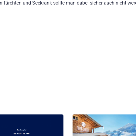
n fürchten und Seekrank sollte man dabei sicher auch nicht wer