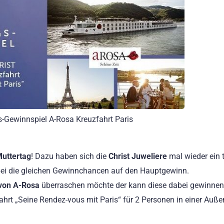
s-Gewinnspiel A-Rosa Kreuzfahrt Paris
uttertag
! Dazu haben sich die
Christ Juweliere
mal wieder ein t
ei die gleichen Gewinnchancen auf den Hauptgewinn.
 von A-Rosa
überraschen möchte der kann diese dabei gewinnen
ahrt „Seine Rendez-vous mit Paris“ für 2 Personen in einer Auß