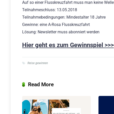
Auf so einer Flusskreuzfahrt muss man keine Welle
Teilnahmeschluss: 13.05.2018
Teilnahmebedingungen: Mindestalter 18 Jahre
Gewinne: eine A-Rosa Flusskreuzfahrt
Lösung: Newsletter muss abonniert werden
Hier geht es zum Gewinnspiel >>>
Reise gewinnen
Read More