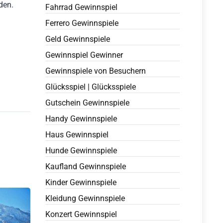
den.
Fahrrad Gewinnspiel
Ferrero Gewinnspiele
Geld Gewinnspiele
Gewinnspiel Gewinner
Gewinnspiele von Besuchern
Glücksspiel | Glücksspiele
Gutschein Gewinnspiele
Handy Gewinnspiele
Haus Gewinnspiel
Hunde Gewinnspiele
Kaufland Gewinnspiele
Kinder Gewinnspiele
Kleidung Gewinnspiele
Konzert Gewinnspiel