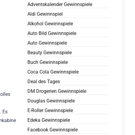
Adventskalender Gewinnspiele
Aldi Gewinnspiel
Alkohol Gewinnspiele
Auto Bild Gewinnspiele
Auto Gewinnspiele
Beauty Gewinnspiele
Buch Gewinnspiele
Coca Cola Gewinnspiele
Deal des Tages
DM Drogerien Gewinnspiele
olles
Douglas Gewinnspiele
E-Roller Gewinnspiele
. Es
Edeka Gewinnspiele
enkabine
Facebook Gewinnspiele