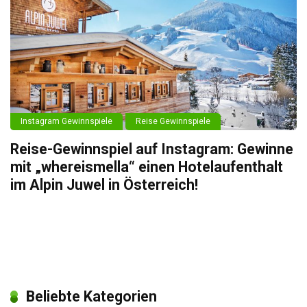
Instagram Gewinnspiele
Reise Gewinnspiele
Reise-Gewinnspiel auf Instagram: Gewinne
mit „whereismella“ einen Hotelaufenthalt
im Alpin Juwel in Österreich!
Beliebte Kategorien