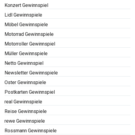
Konzert Gewinnspiel
Lidl Gewinnspiele
Möbel Gewinnspiele
Motorrad Gewinnspiele
Motorroller Gewinnspiel
Müller Gewinnspiele
Netto Gewinnspiel
Newsletter Gewinnspiele
Oster Gewinnspiele
Postkarten Gewinnspiel
real Gewinnspiele
Reise Gewinnspiele
rewe Gewinnspiele
Rossmann Gewinnspiele