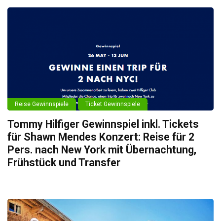
Reise Gewinnspiele
Ticket Gewinnspiele
Tommy Hilfiger Gewinnspiel inkl. Tickets
für Shawn Mendes Konzert: Reise für 2
Pers. nach New York mit Übernachtung,
Frühstück und Transfer