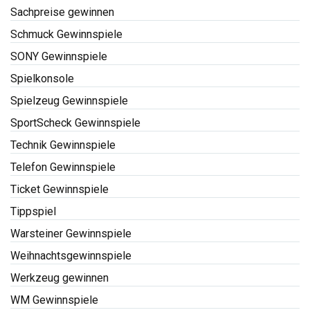
Sachpreise gewinnen
Schmuck Gewinnspiele
SONY Gewinnspiele
Spielkonsole
Spielzeug Gewinnspiele
SportScheck Gewinnspiele
Technik Gewinnspiele
Telefon Gewinnspiele
Ticket Gewinnspiele
Tippspiel
Warsteiner Gewinnspiele
Weihnachtsgewinnspiele
Werkzeug gewinnen
WM Gewinnspiele