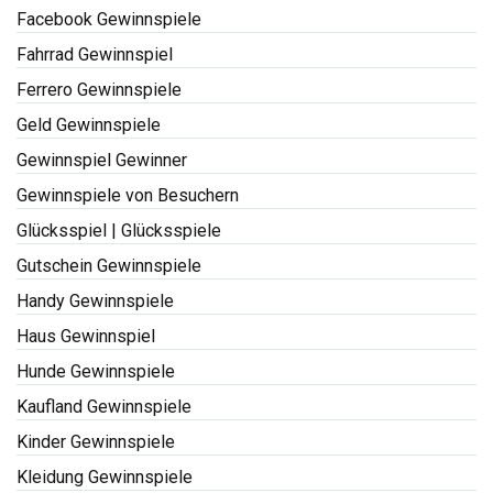
Facebook Gewinnspiele
Fahrrad Gewinnspiel
Ferrero Gewinnspiele
Geld Gewinnspiele
Gewinnspiel Gewinner
Gewinnspiele von Besuchern
Glücksspiel | Glücksspiele
Gutschein Gewinnspiele
Handy Gewinnspiele
Haus Gewinnspiel
Hunde Gewinnspiele
Kaufland Gewinnspiele
Kinder Gewinnspiele
Kleidung Gewinnspiele