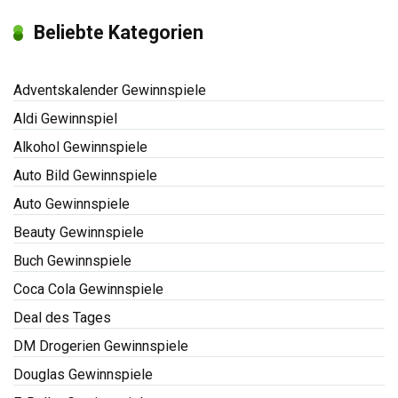
Beliebte Kategorien
Adventskalender Gewinnspiele
Aldi Gewinnspiel
Alkohol Gewinnspiele
Auto Bild Gewinnspiele
Auto Gewinnspiele
Beauty Gewinnspiele
Buch Gewinnspiele
Coca Cola Gewinnspiele
Deal des Tages
DM Drogerien Gewinnspiele
Douglas Gewinnspiele