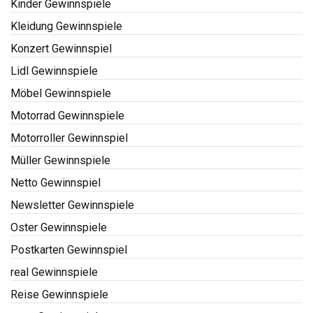
Kinder Gewinnspiele
Kleidung Gewinnspiele
Konzert Gewinnspiel
Lidl Gewinnspiele
Möbel Gewinnspiele
Motorrad Gewinnspiele
Motorroller Gewinnspiel
Müller Gewinnspiele
Netto Gewinnspiel
Newsletter Gewinnspiele
Oster Gewinnspiele
Postkarten Gewinnspiel
real Gewinnspiele
Reise Gewinnspiele