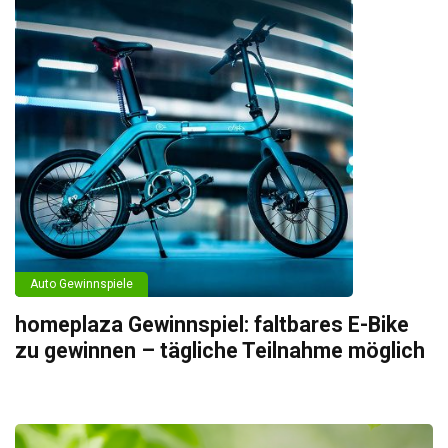
Auto Gewinnspiele
homeplaza Gewinnspiel: faltbares E-Bike
zu gewinnen – tägliche Teilnahme möglich