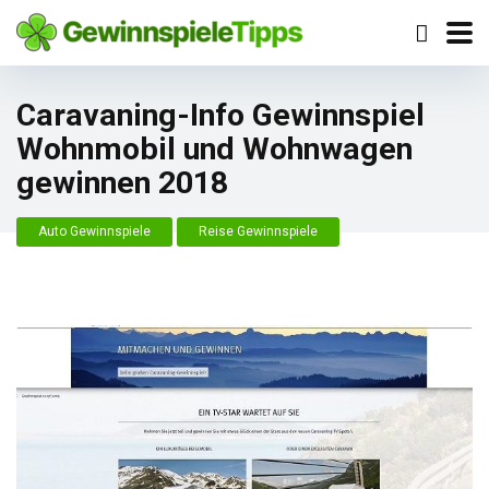
Caravaning-Info Gewinnspiel
Wohnmobil und Wohnwagen
gewinnen 2018
Auto Gewinnspiele
Reise Gewinnspiele