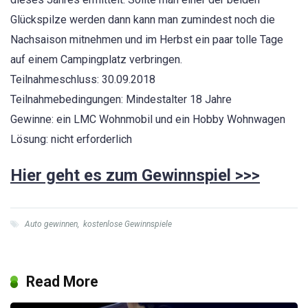
Glückspilze werden dann kann man zumindest noch die
Nachsaison mitnehmen und im Herbst ein paar tolle Tage
auf einem Campingplatz verbringen.
Teilnahmeschluss: 30.09.2018
Teilnahmebedingungen: Mindestalter 18 Jahre
Gewinne: ein LMC Wohnmobil und ein Hobby Wohnwagen
Lösung: nicht erforderlich
Hier geht es zum Gewinnspiel >>>
Auto gewinnen
,
kostenlose Gewinnspiele
Read More