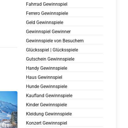
Fahrrad Gewinnspiel
Ferrero Gewinnspiele
Geld Gewinnspiele
Gewinnspiel Gewinner
Gewinnspiele von Besuchern
Glücksspiel | Glücksspiele
Gutschein Gewinnspiele
Handy Gewinnspiele
Haus Gewinnspiel
Hunde Gewinnspiele
Kaufland Gewinnspiele
Kinder Gewinnspiele
Kleidung Gewinnspiele
Konzert Gewinnspiel