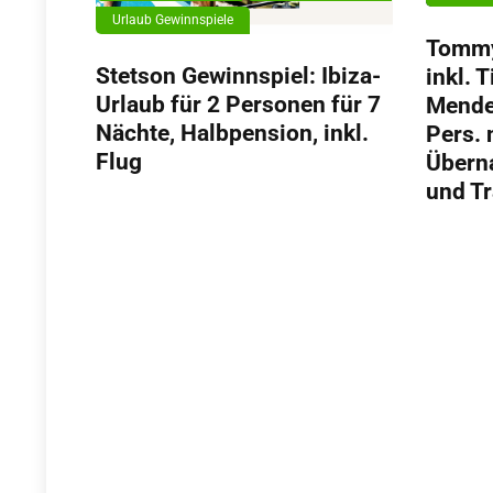
Urlaub Gewinnspiele
Tommy
Stetson Gewinnspiel: Ibiza-
inkl. 
Urlaub für 2 Personen für 7
Mendes
Nächte, Halbpension, inkl.
Pers. 
Flug
Übern
und Tr