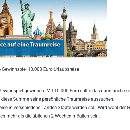
e Gewinnspiel 10.000 Euro Urlaubsreise
Gewinnspiel gewinnen. Mit 10.000 Euro sollte das dann auch sc
ür diese Summe seine persönliche Traumreise aussuchen.
eise in verschiedene Länder/Städte werden soll. Wird wohl der 
uch mehr als die üblichen 2 Wochen möglich sein.