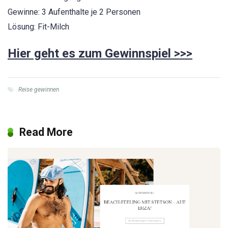
Gewinne: 3 Aufenthalte je 2 Personen
Lösung: Fit-Milch
Hier geht es zum Gewinnspiel >>>
Reise gewinnen
Read More