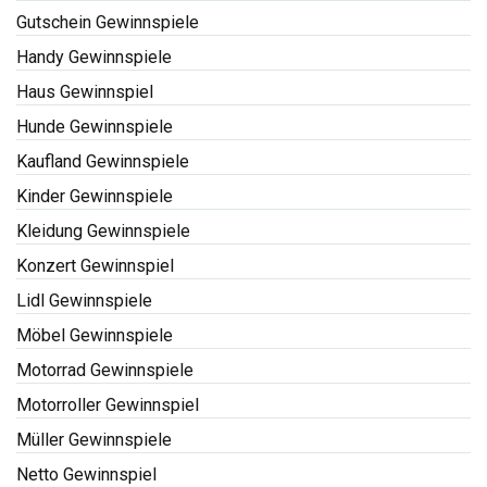
Gutschein Gewinnspiele
Handy Gewinnspiele
Haus Gewinnspiel
Hunde Gewinnspiele
Kaufland Gewinnspiele
Kinder Gewinnspiele
Kleidung Gewinnspiele
Konzert Gewinnspiel
Lidl Gewinnspiele
Möbel Gewinnspiele
Motorrad Gewinnspiele
Motorroller Gewinnspiel
Müller Gewinnspiele
Netto Gewinnspiel