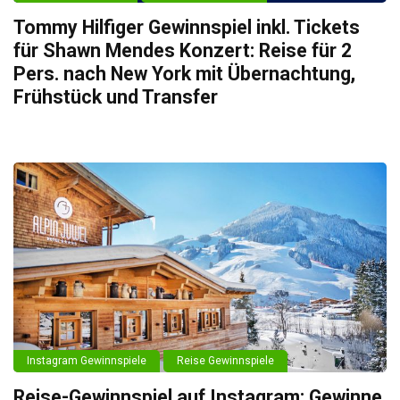
Tommy Hilfiger Gewinnspiel inkl. Tickets
für Shawn Mendes Konzert: Reise für 2
Pers. nach New York mit Übernachtung,
Frühstück und Transfer
Instagram Gewinnspiele
Reise Gewinnspiele
Reise-Gewinnspiel auf Instagram: Gewinne