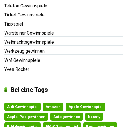
Telefon Gewinnspiele
Ticket Gewinnspiele
Tippspiel
Warsteiner Gewinnspiele
Weihnachtsgewinnspiele
Werkzeug gewinnen
WM Gewinnspiele
Yves Rocher
Beliebte Tags
Aldi Gewinnspiel
Amazon
Apple Gewinnspiel
Apple iPad gewinnen
Auto gewinnen
beauty
Bild Gewinnspiel
BMW Gewinnspiel
Buch gewinnen