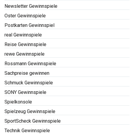
Newsletter Gewinnspiele
Oster Gewinnspiele
Postkarten Gewinnspiel
real Gewinnspiele
Reise Gewinnspiele
rewe Gewinnspiele
Rossmann Gewinnspiele
Sachpreise gewinnen
Schmuck Gewinnspiele
SONY Gewinnspiele
Spielkonsole
Spielzeug Gewinnspiele
SportScheck Gewinnspiele
Technik Gewinnspiele