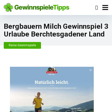
Bergbauern Milch Gewinnspiel 3
Urlaube Berchtesgadener Land
Reise Gewinnspiele