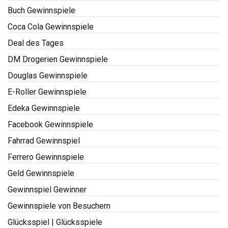
Buch Gewinnspiele
Coca Cola Gewinnspiele
Deal des Tages
DM Drogerien Gewinnspiele
Douglas Gewinnspiele
E-Roller Gewinnspiele
Edeka Gewinnspiele
Facebook Gewinnspiele
Fahrrad Gewinnspiel
Ferrero Gewinnspiele
Geld Gewinnspiele
Gewinnspiel Gewinner
Gewinnspiele von Besuchern
Glücksspiel | Glücksspiele