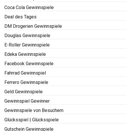
Coca Cola Gewinnspiele
Deal des Tages
DM Drogerien Gewinnspiele
Douglas Gewinnspiele
E-Roller Gewinnspiele
Edeka Gewinnspiele
Facebook Gewinnspiele
Fahrrad Gewinnspiel
Ferrero Gewinnspiele
Geld Gewinnspiele
Gewinnspiel Gewinner
Gewinnspiele von Besuchern
Glücksspiel | Glücksspiele
Gutschein Gewinnspiele