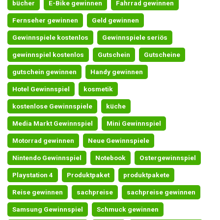
bücher
E-Bike gewinnen
Fahrrad gewinnen
Fernseher gewinnen
Geld gewinnen
Gewinnspiele kostenlos
Gewinnspiele seriös
gewinnspiel kostenlos
Gutschein
Gutscheine
gutschein gewinnen
Handy gewinnen
Hotel Gewinnspiel
kosmetik
kostenlose Gewinnspiele
küche
Media Markt Gewinnspiel
Mini Gewinnspiel
Motorrad gewinnen
Neue Gewinnspiele
Nintendo Gewinnspiel
Notebook
Ostergewinnspiel
Playstation 4
Produktpaket
produktpakete
Reise gewinnen
sachpreise
sachpreise gewinnen
Samsung Gewinnspiel
Schmuck gewinnen