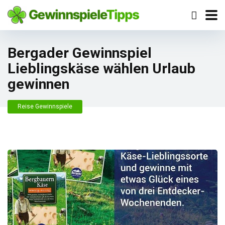
Bergader Gewinnspiel
Lieblingskäse wählen Urlaub
gewinnen
Reise Gewinnspiele