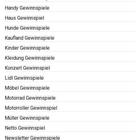
Handy Gewinnspiele
Haus Gewinnspiel
Hunde Gewinnspiele
Kaufland Gewinnspiele
Kinder Gewinnspiele
Kleidung Gewinnspiele
Konzert Gewinnspiel
Lidl Gewinnspiele
Möbel Gewinnspiele
Motorrad Gewinnspiele
Motorroller Gewinnspiel
Müller Gewinnspiele
Netto Gewinnspiel
Newsletter Gewinnspiele