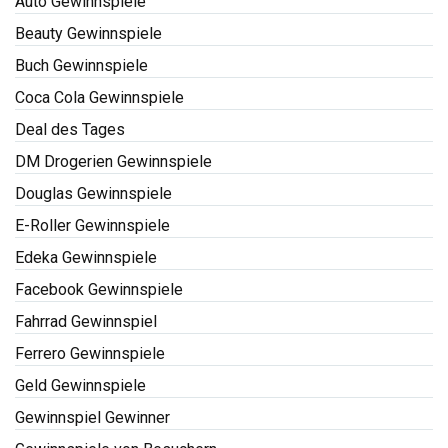
Auto Gewinnspiele
Beauty Gewinnspiele
Buch Gewinnspiele
Coca Cola Gewinnspiele
Deal des Tages
DM Drogerien Gewinnspiele
Douglas Gewinnspiele
E-Roller Gewinnspiele
Edeka Gewinnspiele
Facebook Gewinnspiele
Fahrrad Gewinnspiel
Ferrero Gewinnspiele
Geld Gewinnspiele
Gewinnspiel Gewinner