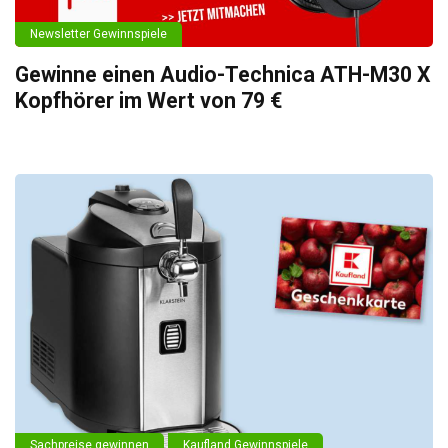
Newsletter Gewinnspiele
Gewinne einen Audio-Tech­nica ATH-M30 X
Kopfhörer im Wert von 79 €
Sachpreise gewinnen
Kaufland Gewinnspiele