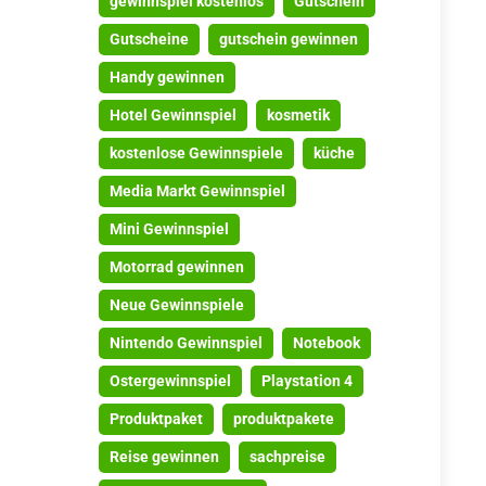
gewinnspiel kostenlos
Gutschein
Gutscheine
gutschein gewinnen
Handy gewinnen
Hotel Gewinnspiel
kosmetik
kostenlose Gewinnspiele
küche
Media Markt Gewinnspiel
Mini Gewinnspiel
Motorrad gewinnen
Neue Gewinnspiele
Nintendo Gewinnspiel
Notebook
Ostergewinnspiel
Playstation 4
Produktpaket
produktpakete
Reise gewinnen
sachpreise