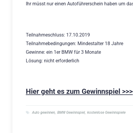
Ihr müsst nur einen Autoführerschein haben um da
Teilnahmeschluss: 17.10.2019
Teilnahmebedingungen: Mindestalter 18 Jahre
Gewinne: ein 1er BMW für 3 Monate
Lösung: nicht erforderlich
Hier geht es zum Gewinnspiel >>>
Auto gewinnen
,
BMW Gewinnspiel
,
kostenlose Gewinnspiele