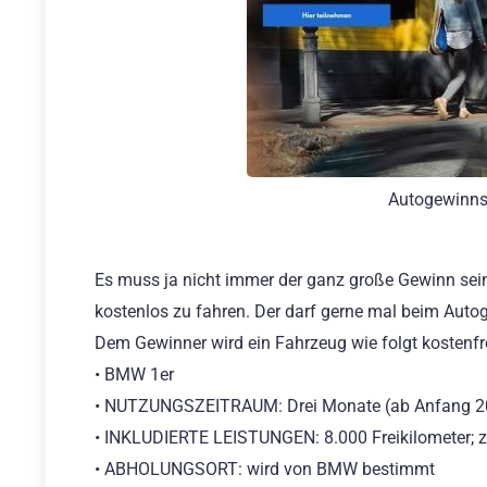
Autogewinnsp
Es muss ja nicht immer der ganz große Gewinn sei
kostenlos zu fahren. Der darf gerne mal beim Au
Dem Gewinner wird ein Fahrzeug wie folgt kostenfre
• BMW 1er
• NUTZUNGSZEITRAUM: Drei Monate (ab Anfang 2
• INKLUDIERTE LEISTUNGEN: 8.000 Freikilometer; zu
• ABHOLUNGSORT: wird von BMW bestimmt