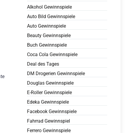
Alkohol Gewinnspiele
Auto Bild Gewinnspiele
Auto Gewinnspiele
Beauty Gewinnspiele
Buch Gewinnspiele
Coca Cola Gewinnspiele
Deal des Tages
DM Drogerien Gewinnspiele
ate
Douglas Gewinnspiele
E-Roller Gewinnspiele
Edeka Gewinnspiele
Facebook Gewinnspiele
Fahrrad Gewinnspiel
Ferrero Gewinnspiele