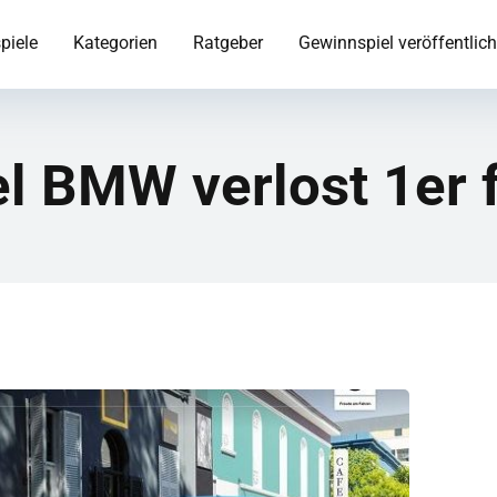
piele
Kategorien
Ratgeber
Gewinnspiel veröffentlic
l BMW verlost 1er 