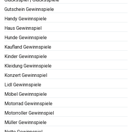
Gutschein Gewinnspiele
Handy Gewinnspiele
Haus Gewinnspiel
Hunde Gewinnspiele
Kaufland Gewinnspiele
Kinder Gewinnspiele
Kleidung Gewinnspiele
Konzert Gewinnspiel
Lidl Gewinnspiele
Möbel Gewinnspiele
Motorrad Gewinnspiele
Motorroller Gewinnspiel
Müller Gewinnspiele
Netto Gewinnspiel