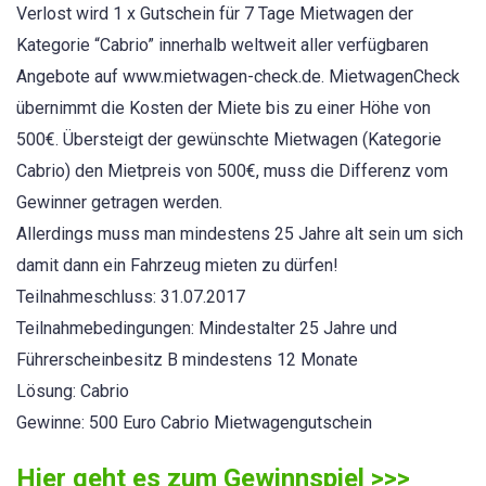
Verlost wird 1 x Gutschein für 7 Tage Mietwagen der
Kategorie “Cabrio” innerhalb weltweit aller verfügbaren
Angebote auf www.mietwagen-check.de. MietwagenCheck
übernimmt die Kosten der Miete bis zu einer Höhe von
500€. Übersteigt der gewünschte Mietwagen (Kategorie
Cabrio) den Mietpreis von 500€, muss die Differenz vom
Gewinner getragen werden.
Allerdings muss man mindestens 25 Jahre alt sein um sich
damit dann ein Fahrzeug mieten zu dürfen!
Teilnahmeschluss: 31.07.2017
Teilnahmebedingungen: Mindestalter 25 Jahre und
Führerscheinbesitz B mindestens 12 Monate
Lösung: Cabrio
Gewinne: 500 Euro Cabrio Mietwagengutschein
Hier geht es zum Gewinnspiel >>>