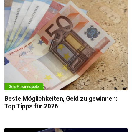
Geld Gewinnspiele
Beste Möglichkeiten, Geld zu gewinnen:
Top Tipps für 2026