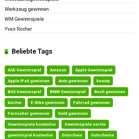
Werkzeug gewinnen
WM Gewinnspiele
Yves Rocher
Beliebte Tags
Aldi Gewinnspiel
Amazon
Apple Gewinnspiel
Apple iPad gewinnen
Auto gewinnen
beauty
Bild Gewinnspiel
BMW Gewinnspiel
Buch gewinnen
bücher
E-Bike gewinnen
Fahrrad gewinnen
Fernseher gewinnen
Geld gewinnen
Gewinnspiele kostenlos
Gewinnspiele seriös
gewinnspiel kostenlos
Gutschein
Gutscheine