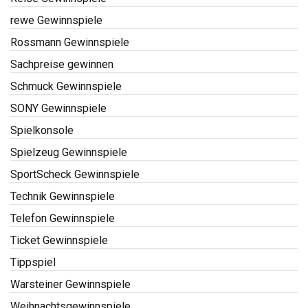
rewe Gewinnspiele
Rossmann Gewinnspiele
Sachpreise gewinnen
Schmuck Gewinnspiele
SONY Gewinnspiele
Spielkonsole
Spielzeug Gewinnspiele
SportScheck Gewinnspiele
Technik Gewinnspiele
Telefon Gewinnspiele
Ticket Gewinnspiele
Tippspiel
Warsteiner Gewinnspiele
Weihnachtsgewinnspiele