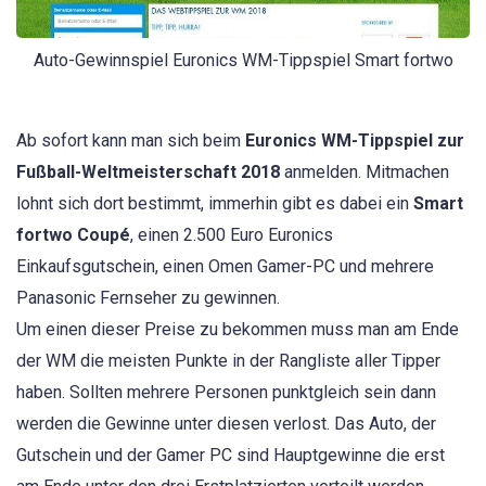
Auto-Gewinnspiel Euronics WM-Tippspiel Smart fortwo
Ab sofort kann man sich beim
Euronics WM-Tippspiel zur
Fußball-Weltmeisterschaft 2018
anmelden. Mitmachen
lohnt sich dort bestimmt, immerhin gibt es dabei ein
Smart
fortwo Coupé
, einen 2.500 Euro Euronics
Einkaufsgutschein, einen Omen Gamer-PC und mehrere
Panasonic Fernseher zu gewinnen.
Um einen dieser Preise zu bekommen muss man am Ende
der WM die meisten Punkte in der Rangliste aller Tipper
haben. Sollten mehrere Personen punktgleich sein dann
werden die Gewinne unter diesen verlost. Das Auto, der
Gutschein und der Gamer PC sind Hauptgewinne die erst