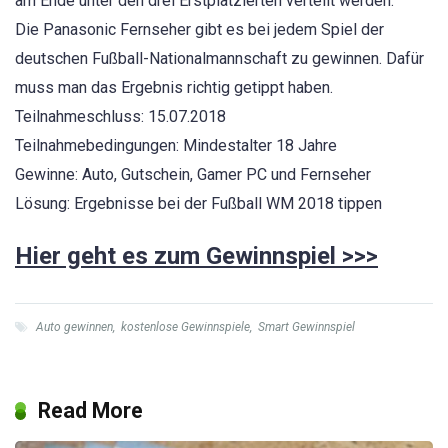
am Ende unter den drei Erstplatzierten verteilt werden.
Die Panasonic Fernseher gibt es bei jedem Spiel der
deutschen Fußball-Nationalmannschaft zu gewinnen. Dafür
muss man das Ergebnis richtig getippt haben.
Teilnahmeschluss: 15.07.2018
Teilnahmebedingungen: Mindestalter 18 Jahre
Gewinne: Auto, Gutschein, Gamer PC und Fernseher
Lösung: Ergebnisse bei der Fußball WM 2018 tippen
Hier geht es zum Gewinnspiel >>>
Auto gewinnen
,
kostenlose Gewinnspiele
,
Smart Gewinnspiel
Read More