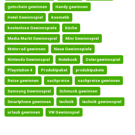
gutschein gewinnen
Handy gewinnen
Hotel Gewinnspiel
kosmetik
kostenlose Gewinnspiele
küche
Media Markt Gewinnspiel
Mini Gewinnspiel
Motorrad gewinnen
Neue Gewinnspiele
Nintendo Gewinnspiel
Notebook
Ostergewinnspiel
Playstation 4
Produktpaket
produktpakete
Reise gewinnen
sachpreise
sachpreise gewinnen
Samsung Gewinnspiel
Schmuck gewinnen
Smartphone gewinnen
technik
technik gewinnspiel
urlaub gewinnen
VW Gewinnspiel