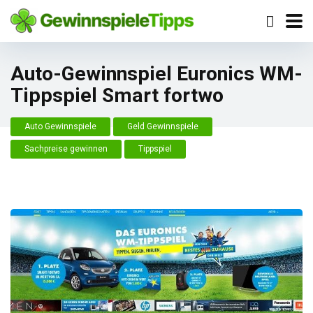
Auto-Gewinnspiel Euronics WM-
Tippspiel Smart fortwo
Auto Gewinnspiele
Geld Gewinnspiele
Sachpreise gewinnen
Tippspiel