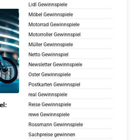
Lidl Gewinnspiele
Möbel Gewinnspiele
Motorrad Gewinnspiele
Motorroller Gewinnspiel
Müller Gewinnspiele
Netto Gewinnspiel
Newsletter Gewinnspiele
Oster Gewinnspiele
Postkarten Gewinnspiel
real Gewinnspiele
el:
Reise Gewinnspiele
rewe Gewinnspiele
Rossmann Gewinnspiele
Sachpreise gewinnen