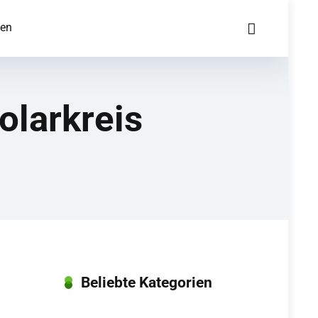
hen
olarkreis
Beliebte Kategorien