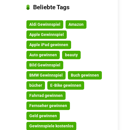
Beliebte Tags
Aldi Gewinnspiel
Amazon
Apple Gewinnspiel
Apple iPad gewinnen
Auto gewinnen
beauty
Bild Gewinnspiel
BMW Gewinnspiel
Buch gewinnen
bücher
E-Bike gewinnen
Fahrrad gewinnen
Fernseher gewinnen
Geld gewinnen
Gewinnspiele kostenlos