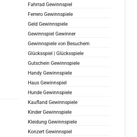
Fahrrad Gewinnspiel
Ferrero Gewinnspiele
Geld Gewinnspiele
Gewinnspiel Gewinner
Gewinnspiele von Besuchern
Glücksspiel | Glücksspiele
Gutschein Gewinnspiele
Handy Gewinnspiele
Haus Gewinnspiel
Hunde Gewinnspiele
Kaufland Gewinnspiele
Kinder Gewinnspiele
Kleidung Gewinnspiele
Konzert Gewinnspiel