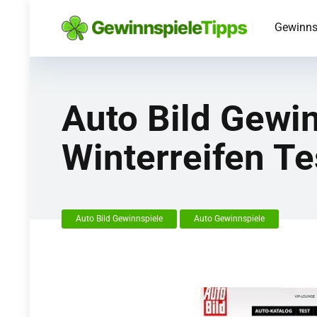
Gewinns
Auto Bild Gewin
Winterreifen T
Auto Bild Gewinnspiele
Auto Gewinnspiele