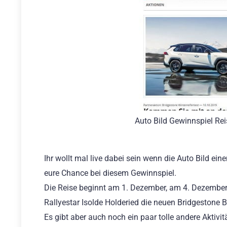
Auto Bild Gewinnspiel Re
Ihr wollt mal live dabei sein wenn die Auto Bild ei
eure Chance bei diesem Gewinnspiel.
Die Reise beginnt am 1. Dezember, am 4. Dezember 
Rallyestar Isolde Holderied die neuen Bridgestone 
Es gibt aber auch noch ein paar tolle andere Aktivit