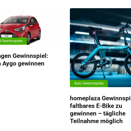
d Gewinnspiele
gen Gewinnspiel:
a Aygo gewinnen
Auto Gewinnspiele
homeplaza Gewinnspi
faltbares E-Bike zu
gewinnen – tägliche
Teilnahme möglich