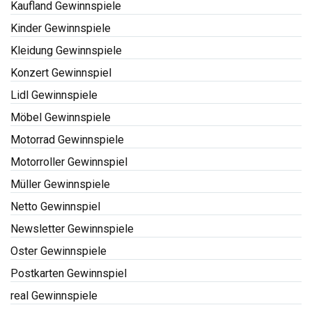
Kaufland Gewinnspiele
Kinder Gewinnspiele
Kleidung Gewinnspiele
Konzert Gewinnspiel
Lidl Gewinnspiele
Möbel Gewinnspiele
Motorrad Gewinnspiele
Motorroller Gewinnspiel
Müller Gewinnspiele
Netto Gewinnspiel
Newsletter Gewinnspiele
Oster Gewinnspiele
Postkarten Gewinnspiel
real Gewinnspiele