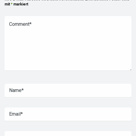
mit
*
markiert