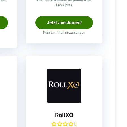
 200
Bis 1000€ Willkommensbonus + 50
Free Spins
Jetzt anschauen!
Kein Limit für Einzahlungen
RollXO