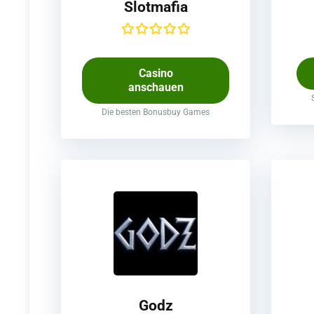
Slotmafia
Casino
anschauen
Die besten Bonusbuy Games
Godz