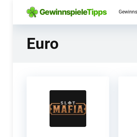
Gewinns
Euro