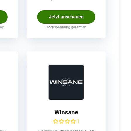
Jetzt anschauen
lay
Hochspannung garantiert
Winsane