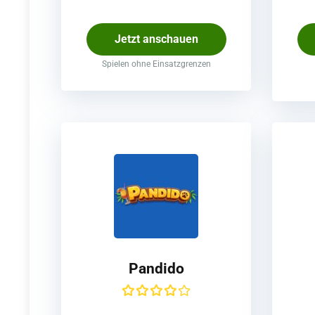
Jetzt anschauen
Spielen ohne Einsatzgrenzen
Pandido