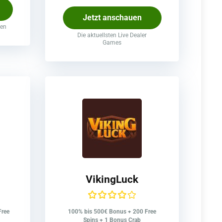
Jetzt anschauen
nen
Die aktuellsten Live Dealer
Games
VikingLuck
Free
100% bis 500€ Bonus + 200 Free
Spins + 1 Bonus Crab