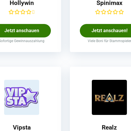
Hollywin
Spinimax
Jetzt anschauen
Jetzt anschauen!
Sofortige Gewinnauszahlung
Viele Boni für Stammspiele
Vipsta
Realz