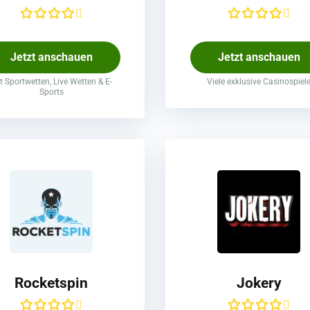
Jetzt anschauen
Jetzt anschauen
t Sportwetten, Live Wetten & E-
Viele exklusive Casinospiel
Sports
Rocketspin
Jokery